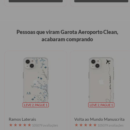
Pessoas que viram Garota Aeroporto Clean,
acabaram comprando
LEVE 2, PAGUE 1
LEVE 2, PAGUE 1
Ramos Laterais
Volta ao Mundo Manuscrita
★
★
★
★
★
★
★
★
★
★
105079 avaliações
105079 avaliações