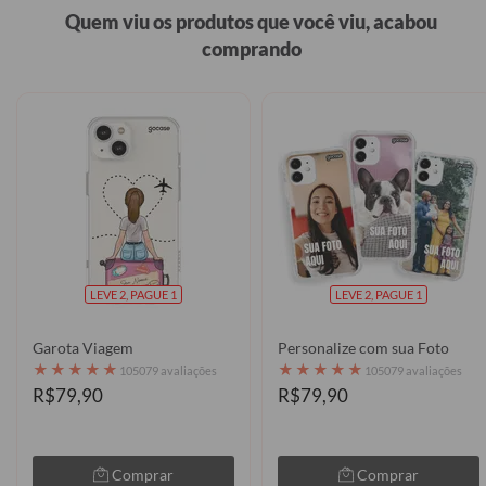
Quem viu os produtos que você viu, acabou
comprando
LEVE 2, PAGUE 1
LEVE 2, PAGUE 1
Garota Viagem
Personalize com sua Foto
★
★
★
★
★
★
★
★
★
★
105079 avaliações
105079 avaliações
R$79,90
R$79,90
Comprar
Comprar