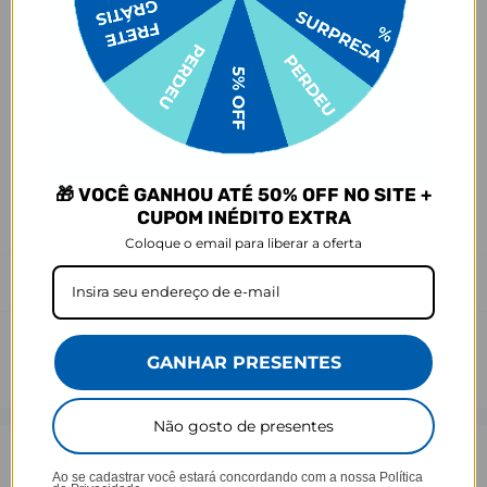
- Demais defeitos de fábrica: 3 meses.
Ei, atenção aí!
Antes de garantir seu acessório, dá uma conferida no modelo do
seu celular! Os modelos 5G geralmente têm telas maiores que as
outras versões, então certifique-se de que o seu escolhido vai
encaixar direitinho. Fique de olho e escolha certinho para tudo
combinar com seu smartphone! 😎📱
🎁 VOCÊ GANHOU ATÉ 50% OFF NO SITE +
*Imagens meramente ilustrativas, o produto final pode sofrer uma
CUPOM INÉDITO EXTRA
leve variação de cor/tonalidade.
Coloque o email para liberar a oferta
Prazo de Postagem
GANHAR PRESENTES
Não gosto de presentes
Opinião dos consumidores
Ao se cadastrar você estará concordando com a nossa
Política