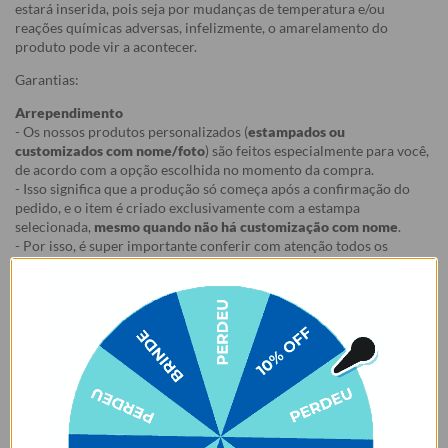
estará inserida, pois seja por mudanças de temperatura e/ou
reações químicas adversas, infelizmente, o amarelamento do
produto pode vir a acontecer.
Garantias:
Arrependimento
- Os nossos produtos personalizados (
estampados ou
customizados com nome/foto
) são feitos especialmente para você,
de acordo com a opção escolhida no momento da compra.
- Isso significa que a produção só começa após a confirmação do
pedido, e o item é criado exclusivamente com a estampa
selecionada,
mesmo quando não há customização com nome
.
- Por isso, é super importante conferir com atenção todos os
detalhes antes de finalizar a compra, como modelo, estampa e
variações escolhidas.
- Após o início da produção,
não é possível realizar
cancelamentos ou alterações
, pois o produto não pode retornar
ao estoque.
Defeito
- Descascamento: 6 meses;
- Amarelamento: 6 meses;