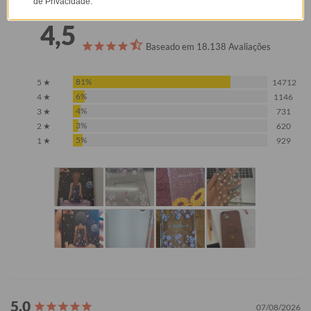
de Privacidade.
4,5
Baseado em 18.138 Avaliações
81%
5 ★
14712
6%
4 ★
1146
4%
3 ★
731
3%
2 ★
620
5%
1 ★
929
07/08/2026