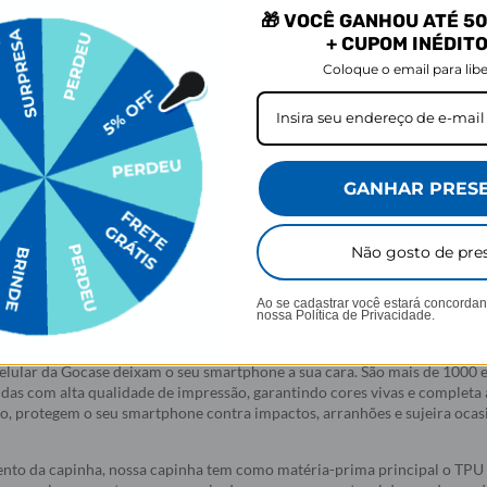
79 avaliações
🎁 VOCÊ GANHOU ATÉ 50
R$79,90
R$79,90
+ CUPOM INÉDIT
Coloque o email para libe
prar
Comprar
GANHAR PRES
Não gosto de pre
Ao se cadastrar você estará concorda
nossa
Política de Privacidade.
elular da Gocase deixam o seu smartphone a sua cara. São mais de 1000
idas com alta qualidade de impressão, garantindo cores vivas e completa
do, protegem o seu smartphone contra impactos, arranhões e sujeira oca
nto da capinha, nossa capinha tem como matéria-prima principal o TPU 