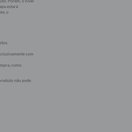
to. Porém, o nível
apa estará
te, o
eitos
 exclusivamente com
compra, como
 produto não pode