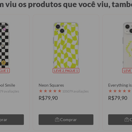
 viu os produtos que você viu, tamb
AGUE 1
LEVE 2, PAGUE 1
LEVE 
ol Smile
Neon Squares
Everything i
★
★
★
★
★
★
★
★
★
★
79 avaliações
105079 avaliações
R$79,90
R$79,90
prar
Comprar