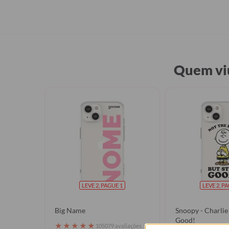
Quem viu
LEVE 2, PAGUE 1
LEVE 2, P
Big Name
Snoopy - Charlie 
Good!
★
★
★
★
★
105079 avaliações