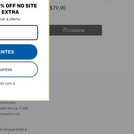
% OFF NO SITE
R$79,90
R$89,90
O EXTRA
R$49,9
rar a oferta
Comprar
Comprar
ENTES
sentes
ndo com a
 estampas
 aderência. Com
sionados no
transparente e