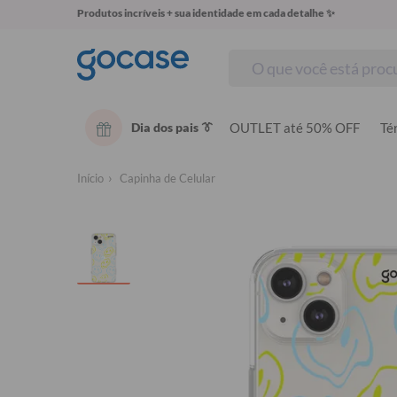
Produtos incríveis + sua identidade em cada detalhe ✨
Dia dos pais 👔
OUTLET até 50% OFF
Té
Início
Capinha de Celular