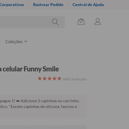
 Corporativos
Rastrear Pedido
Central de Ajuda
Coleções
 celular Funny Smile
36431
avaliações
pague 1! ➡️ Adicione 2 capinhas no carrinho.
co. *Exceto capinhas de silicone, fascino e