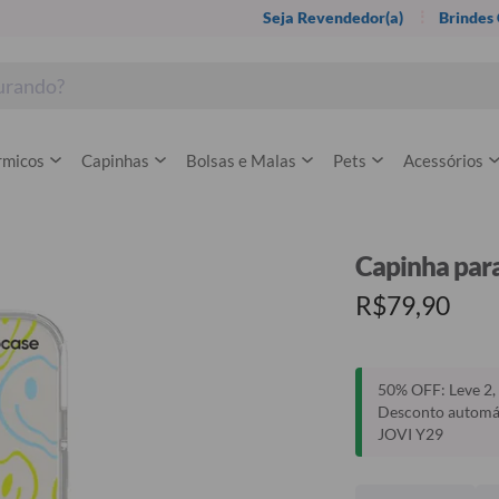
Seja Revendedor(a)
Brindes
rmicos
Capinhas
Bolsas e Malas
Pets
Acessórios
Capinha para
R$79,90
50% OFF: Leve 2, 
Desconto automáti
JOVI Y29