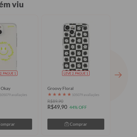
ém viu
2, PAGUE 1
LEVE 2, PAGUE 1
s Okay
Groovy Floral
Céu Míst
★
★
★
★
★
★
★
★
105079 avaliações
105079 avaliações
R$89,90
R$79,9
R$49,90
44% OFF
Comprar
Comprar