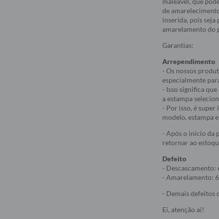
maleável, que pod
de amarelecimento
inserida, pois sej
amarelamento do p
Garantias:
Arrependimento
- Os nossos produt
especialmente par
- Isso significa q
a estampa selecio
- Por isso, é supe
modelo, estampa e 
- Após o início da
retornar ao estoqu
Defeito
- Descascamento: 
- Amarelamento: 6
- Demais defeitos d
Ei, atenção aí!