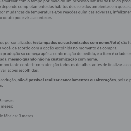
e amarelar com o tempo por meio de um processo natural de uso do produ
 depende completamente dos hábitos de uso e dos ambientes em que a c
a por mudanças de temperatura e/ou reações químicas adversas, infelizmen
roduto pode vir a acontecer.
os personalizados (
estampados ou customizados com nome/foto
) são f
a você, de acordo com a opção escolhida no momento da compra.
ue a produção só começa após a confirmação do pedido, e o item é criado
nada,
mesmo quando não há customização com nome
.
r importante conferir com atenção todos os detalhes antes de finalizar a 
variações escolhidas.
 produção,
não é possível realizar cancelamentos ou alterações
, pois o
e.
6 meses;
 meses;
e fábrica: 3 meses.