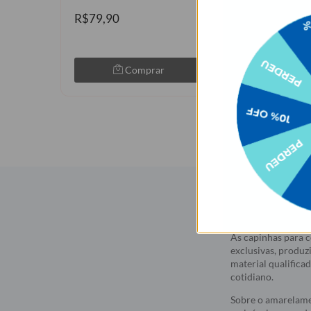
★
★
★
★
★
1050
R$79,90
R$89,90
Comprar
Com
Descrição
As capinhas para c
exclusivas, produz
material qualifica
cotidiano.
Sobre o amarelame