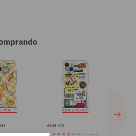
 comprando
2, PAGUE 1
LEVE 2, PAGUE 1
hes
Adesivos
Flores Se
★
★
★
★
★
★
★
★
105079 avaliações
105079 avaliações