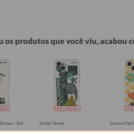
 os produtos que você viu, acabou
AGUE 1
LEVE 2, PAGUE 1
LEVE 
Brown - Still
Sticker Street
Groovy Patc
★
★
★
★
★
★
★
★
★
★
105079 avaliações