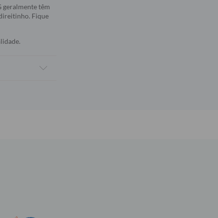
5G geralmente têm
direitinho. Fique
lidade.