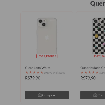
Quem
LEVE 2, PAGUE 1
LEVE 2, P
Clear Logo White
Quadriculado Co
★
★
★
★
★
★
★
★
★
★
105079 avaliações
1050
R$79,90
R$79,90
Comprar
Com