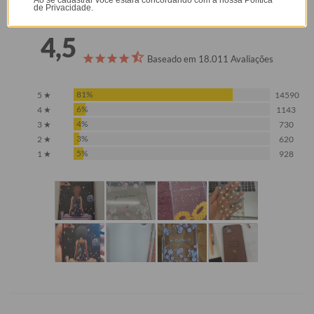
de Privacidade.
4,5
Baseado em 18.011 Avaliações
81%
5 ★
14590
6%
4 ★
1143
4%
3 ★
730
3%
2 ★
620
5%
1 ★
928