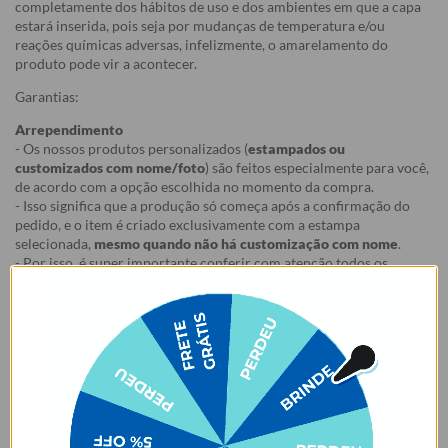
completamente dos hábitos de uso e dos ambientes em que a capa
estará inserida, pois seja por mudanças de temperatura e/ou
reações químicas adversas, infelizmente, o amarelamento do
produto pode vir a acontecer.
Garantias:
Arrependimento
- Os nossos produtos personalizados (
estampados ou
customizados com nome/foto
) são feitos especialmente para você,
de acordo com a opção escolhida no momento da compra.
- Isso significa que a produção só começa após a confirmação do
pedido, e o item é criado exclusivamente com a estampa
selecionada,
mesmo quando não há customização com nome
.
- Por isso, é super importante conferir com atenção todos os
detalhes antes de finalizar a compra, como modelo, estampa e
variações escolhidas.
- Após o início da produção,
não é possível realizar
cancelamentos ou alterações
, pois o produto não pode retornar
ao estoque.
Defeito
- Descascamento: 6 meses;
- Amarelamento: 6 meses;