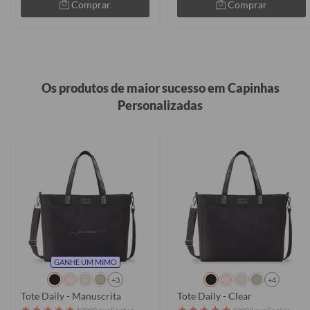
Comprar
Comprar
Os produtos de maior sucesso em Capinhas
Personalizadas
GANHE UM MIMO
+3
+4
Tote Daily - Manuscrita
Tote Daily - Clear
★
★
★
★
★
★
★
★
★
★