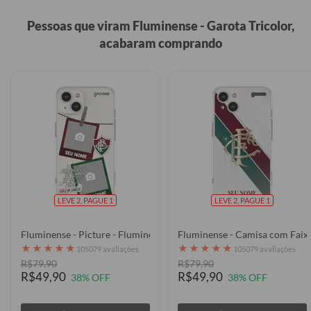
Pessoas que viram Fluminense - Garota Tricolor,
acabaram comprando
LEVE 2, PAGUE 1
LEVE 2, PAGUE 1
Fluminense - Picture - Fluminense Vai Jogar
Fluminense - Camisa com Faix
★
★
★
★
★
★
★
★
★
★
105079 avaliações
105079 avaliações
R$79,90
R$79,90
R$49,90
R$49,90
38% OFF
38% OFF