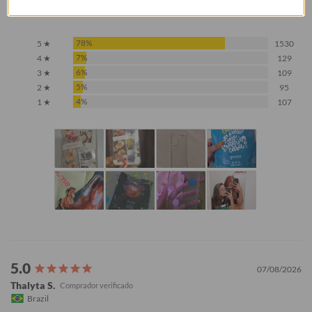
Baseado em 1.970 Avaliações
78%
5 ★
1530
7%
4 ★
129
6%
3 ★
109
5%
2 ★
95
4%
1 ★
107
07/08/2026
Thalyta S.
Brazil