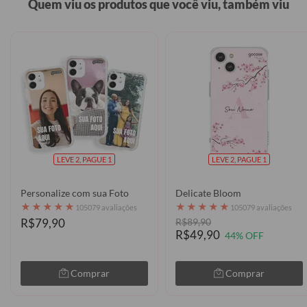
Quem viu os produtos que você viu, também viu
LEVE 2, PAGUE 1
LEVE 2, PAGUE 1
Personalize com sua Foto
Delicate Bloom
★
★
★
★
★
★
★
★
★
★
105079 avaliações
105079 avaliações
R$79,90
R$89,90
R$49,90
44% OFF
Comprar
Comprar