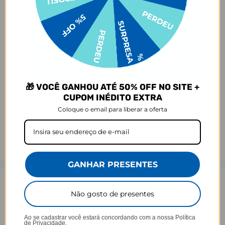
Antes de garantir seu acessório, dá uma conferida no modelo do
seu celular! Os modelos 5G geralmente têm telas maiores que as
outras versões, então certifique-se de que o seu escolhido vai
encaixar direitinho. Fique de olho e escolha certinho para tudo
combinar com seu smartphone! 😎📱
*Imagens meramente ilustrativas, o produto final pode sofrer uma
leve variação de cor/tonalidade.
🎁 VOCÊ GANHOU ATÉ 50% OFF NO SITE +
CUPOM INÉDITO EXTRA
Prazo de Postagem
Coloque o email para liberar a oferta
GANHAR PRESENTES
Opinião dos consumidores
Não gosto de presentes
4,5
Ao se cadastrar você estará concordando com a nossa
Política
de Privacidade.