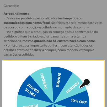
Garantias:
Arrependimento
- Os nossos produtos personalizados (
estampados ou
customizados com nome/foto
) são feitos especialmente para você,
de acordo com a opção escolhida no momento da compra.
- Isso significa que a produção só começa após a confirmação do
pedido, e o item é criado exclusivamente com a estampa
selecionada,
mesmo quando não há customização com nome
.
- Por isso, é super importante conferir com atenção todos os
detalhes antes de finalizar a compra, como modelo, estampa e
variações escolhidas.
- Após o início da produção,
não é possível realizar
cancelamentos ou alterações
, pois o produto não pode retornar
ao estoque.
Defeito
- Descascamento: 6 meses;
- Amarelamento: 6 meses;
- Demais defeitos de fábrica: 3 meses.
Ei, atenção aí!