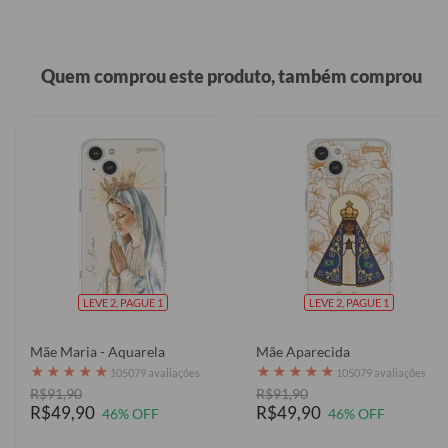
Quem comprou este produto, também comprou
LEVE 2, PAGUE 1
LEVE 2, PAGUE 1
Mãe Maria - Aquarela
Mãe Aparecida
★
★
★
★
★
★
★
★
★
★
105079 avaliações
105079 avaliações
R$91,90
R$91,90
R$49,90
R$49,90
46% OFF
46% OFF