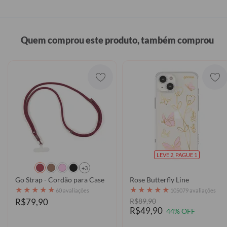
Quem comprou este produto, também comprou
LEVE 2, PAGUE 1
+3
Go Strap - Cordão para Case
Rose Butterfly Line
★
★
★
★
★
★
★
★
★
★
60 avaliações
105079 avaliações
R$79,90
R$89,90
R$49,90
44% OFF