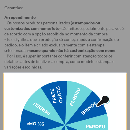
Garantias:
Arrependimento
- Os nossos produtos personalizados (
estampados ou
customizados com nome/foto
) são feitos especialmente para você,
de acordo com a opção escolhida no momento da compra.
- Isso significa que a produção só começa após a confirmação do
pedido, e o item é criado exclusivamente com a estampa
selecionada,
mesmo quando não há customização com nome
.
- Por isso, é super importante conferir com atenção todos os
detalhes antes de finalizar a compra, como modelo, estampa e
variações escolhidas.
- Após o início da produção,
não é possível realizar
cancelamentos ou alterações
, pois o produto não pode retornar
ao estoque.
Defeito
- Descascamento: 6 meses;
- Amarelamento: 6 meses;
- Demais defeitos de fábrica: 3 meses.
Ei, atenção aí!