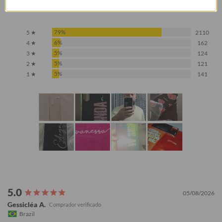
Baseado em 2.658 Avaliações
79%
5 ★
2110
6%
4 ★
162
5%
3 ★
124
5%
2 ★
121
5%
1 ★
141
05/08/2026
Gessicléa A.
Brazil