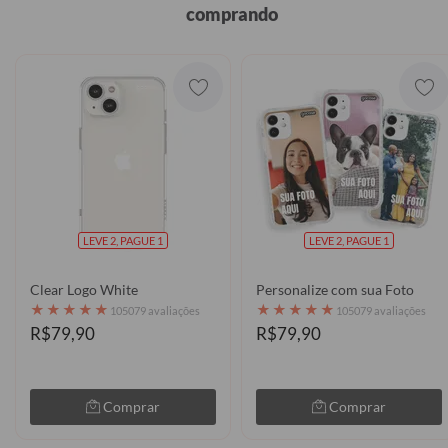
comprando
LEVE 2, PAGUE 1
LEVE 2, PAGUE 1
Clear Logo White
Personalize com sua Foto
★
★
★
★
★
★
★
★
★
★
105079 avaliações
105079 avaliações
R$79,90
R$79,90
Comprar
Comprar