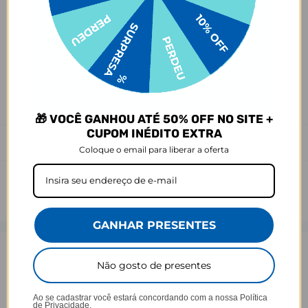
Antes de garantir seu acessório, dá uma conferida no modelo do
seu celular! Os modelos 5G geralmente têm telas maiores que as
outras versões, então certifique-se de que o seu escolhido vai
encaixar direitinho. Fique de olho e escolha certinho para tudo
combinar com seu smartphone! 😎📱
*Imagens meramente ilustrativas, o produto final pode sofrer uma
leve variação de cor/tonalidade.
🎁 VOCÊ GANHOU ATÉ 50% OFF NO SITE +
CUPOM INÉDITO EXTRA
Prazo de Postagem
Coloque o email para liberar a oferta
GANHAR PRESENTES
Opinião dos consumidores
Não gosto de presentes
4,5
Ao se cadastrar você estará concordando com a nossa
Política
de Privacidade.