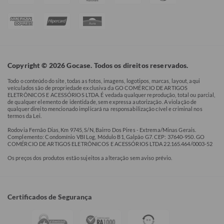
Copyright © 2026 Gocase. Todos os direitos reservados.
Todo o conteúdo do site, todas as fotos, imagens, logotipos, marcas, layout, aqui
veículados são de propriedade exclusiva da GO COMÉRCIO DE ARTIGOS
ELETRÔNICOS E ACESSÓRIOS LTDA. É vedada qualquer reprodução, total ou parcial,
de qualquer elemento de identidade, sem expressa autorização. A violação de
qualquer direito mencionado implicará na responsabilização cível e criminal nos
termos da Lei.
Rodovia Fernão Dias, Km 9745, S/N, Bairro Dos Pires - Extrema/Minas Gerais.
Complemento: Condomínio VBI Log, Módulo B1, Galpão G7. CEP: 37640-950. GO
COMÉRCIO DE ARTIGOS ELETRÔNICOS E ACESSÓRIOS LTDA 22.165.464/0003-52
Os preços dos produtos estão sujeitos a alteração sem aviso prévio.
Certificados de Segurança