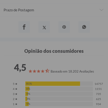
Prazo de Postagem
Opinião dos consumidores
4,5
Baseado em 18.202 Avaliações
81%
5 ★
14757
6%
4 ★
1151
4%
3 ★
735
3%
2 ★
625
5%
1 ★
934