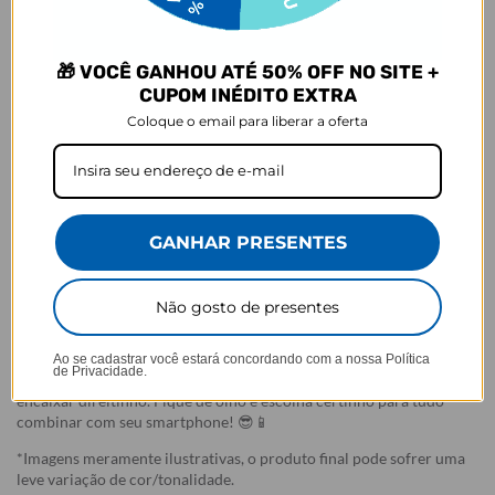
selecionada,
mesmo quando não há customização com nome
.
- Por isso, é super importante conferir com atenção todos os
detalhes antes de finalizar a compra, como modelo, estampa e
🎁 VOCÊ GANHOU ATÉ 50% OFF NO SITE +
variações escolhidas.
CUPOM INÉDITO EXTRA
- Após o início da produção,
não é possível realizar
Coloque o email para liberar a oferta
cancelamentos ou alterações
, pois o produto não pode retornar
ao estoque.
Defeito
- Descascamento: 6 meses;
- Amarelamento: 6 meses;
GANHAR PRESENTES
- Demais defeitos de fábrica: 3 meses.
Ei, atenção aí!
Não gosto de presentes
Antes de garantir seu acessório, dá uma conferida no modelo do
seu celular! Os modelos 5G geralmente têm telas maiores que as
Ao se cadastrar você estará concordando com a nossa
Política
de Privacidade.
outras versões, então certifique-se de que o seu escolhido vai
encaixar direitinho. Fique de olho e escolha certinho para tudo
combinar com seu smartphone! 😎📱
*Imagens meramente ilustrativas, o produto final pode sofrer uma
leve variação de cor/tonalidade.