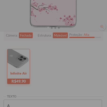
Quer checar se está comprando o modelo certo?
Clique aqui!
i
Tem dúvidas sobre as capas?
Proteção:
Alta
Câmera:
Fechada
Estrutura:
Maleável
Infinite Air
R$49,90