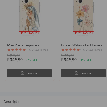
LEVE 2, PAGUE 1
LEVE 2, PAGUE 1
Mãe Maria - Aquarela
Lineart Watercolor Flowers
★
★
★
★
★
★
★
★
★
★
105079 avaliações
105079 avaliações
R$91,90
R$89,90
R$49,90
R$49,90
46% OFF
44% OFF
Comprar
Comprar
Descrição