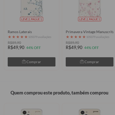
LEVE 2, PAGUE 1
LEVE 2, PAGUE 1
Ramos Laterais
Primavera Vintage Manuscrita
★
★
★
★
★
★
★
★
★
★
105079 avaliações
105079 avaliações
R$89,90
R$89,90
R$49,90
R$49,90
44% OFF
44% OFF
Comprar
Comprar
Quem comprou este produto, também comprou