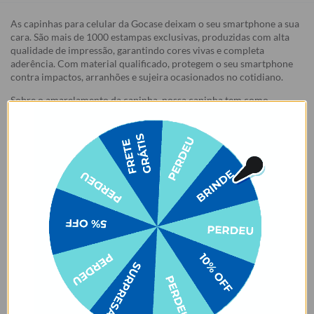
As capinhas para celular da Gocase deixam o seu smartphone a sua
cara. São mais de 1000 estampas exclusivas, produzidas com alta
qualidade de impressão, garantindo cores vivas e completa
aderência. Com material qualificado, protegem o seu smartphone
contra impactos, arranhões e sujeira ocasionados no cotidiano.
Sobre o amarelamento da capinha, nossa capinha tem como
matéria-prima principal o TPU transparente e maleável, que pode
amarelar com o tempo por meio de um processo natural de uso do
produto. Porém, o nível de amarelecimento depende
completamente dos hábitos de uso e dos ambientes em que a capa
estará inserida, pois seja por mudanças de temperatura e/ou
reações químicas adversas, infelizmente, o amarelamento do
produto pode vir a acontecer.
Garantias:
Arrependimento
- Os nossos produtos personalizados (
estampados ou
customizados com nome/foto
) são feitos especialmente para você,
de acordo com a opção escolhida no momento da compra.
- Isso significa que a produção só começa após a confirmação do
pedido, e o item é criado exclusivamente com a estampa