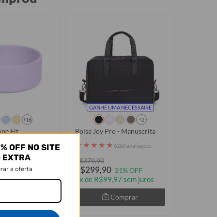
GANHE UMA NECESSAIRE
+16
+2
one Fit
Bolsa Joy Pro - Manuscrita
★
★
★
★
★
2222 avaliações
6260 avaliações
% OFF NO SITE
O EXTRA
R$379,90
R$299,90
rar a oferta
9% OFF
21% OFF
3x de R$99,97 sem juros
Comprar
Comprar