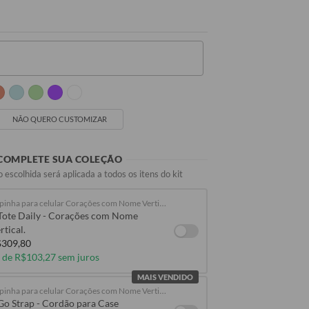
[Seu Nome]
[Seu Nome]
NÃO QUERO CUSTOMIZAR
COMPLETE SUA COLEÇÃO
 escolhida será aplicada a todos os itens do kit
Capinha para celular Corações com Nome Vertical
Tote Daily - Corações com Nome
rtical.
309,80
 de R$103,27 sem juros
MAIS VENDIDO
Capinha para celular Corações com Nome Vertical
Go Strap - Cordão para Case