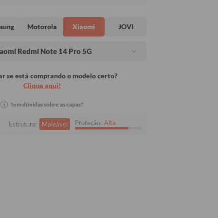
sung
Motorola
Xiaomi
JOVI
aomi Redmi Note 14 Pro 5G
r se está comprando o modelo certo?
Clique aqui!
i
Tem dúvidas sobre as capas?
Proteção:
Alta
Estrutura:
Maleável