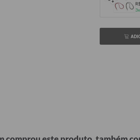
+
R$
3x
ADI
 comprou este produto, também c