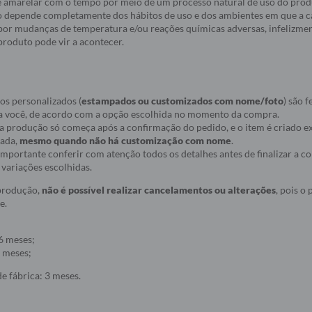
e amarelar com o tempo por meio de um processo natural de uso do produ
 depende completamente dos hábitos de uso e dos ambientes em que a c
a por mudanças de temperatura e/ou reações químicas adversas, infelizmen
roduto pode vir a acontecer.
os personalizados (
estampados ou customizados com nome/foto
) são f
a você, de acordo com a opção escolhida no momento da compra.
ue a produção só começa após a confirmação do pedido, e o item é criado
nada,
mesmo quando não há customização com nome
.
r importante conferir com atenção todos os detalhes antes de finalizar a 
variações escolhidas.
 produção,
não é possível realizar cancelamentos ou alterações
, pois o
e.
6 meses;
 meses;
e fábrica: 3 meses.