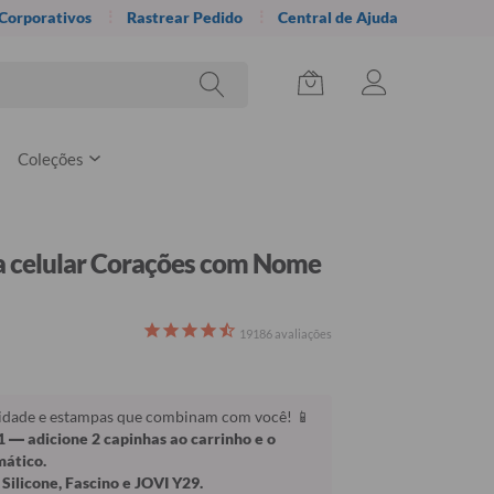
 Corporativos
Rastrear Pedido
Central de Ajuda
Coleções
a celular Corações com Nome
19186
avaliações
lidade e estampas que combinam com você! 📱
1
— adicione 2 capinhas ao carrinho e o
mático.
Silicone, Fascino e JOVI Y29.