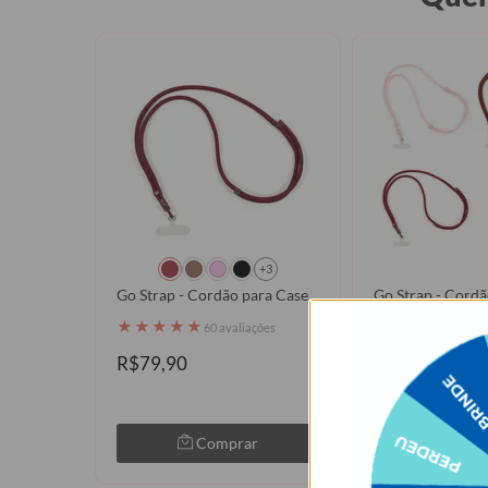
+3
Go Strap - Cordão para Case
Go Strap - Cordã
★
★
★
★
★
★
★
★
★
★
60 avaliações
60 a
R$79,90
R$79,90
Comprar
Com