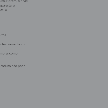
to. Porém, o nível
apa estará
te, o
eitos
 exclusivamente com
compra, como
 produto não pode