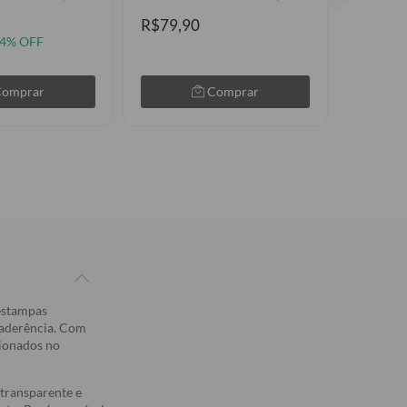
R$79,90
R$89,90
R$49,9
4% OFF
Comprar
Comprar
 estampas
 aderência. Com
sionados no
transparente e