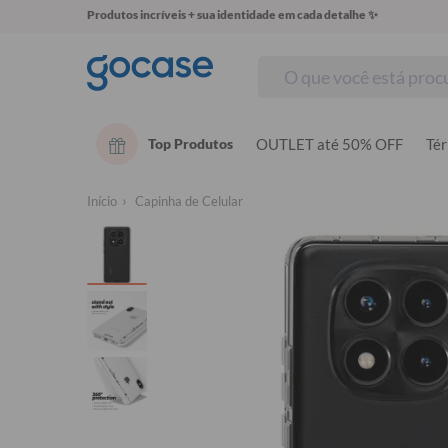
Produtos incríveis + sua identidade em cada detalhe ✨
Top Produtos
OUTLET até 50% OFF
Té
Início
Capinha de Celular