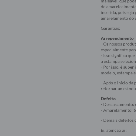
maleável, que pod
de amarelecimento
inserida, pois sej
amarelamento do p
Garantias:
Arrependimento
- Os nossos produt
especialmente par
- Isso significa q
a estampa selecio
- Por isso, é supe
modelo, estampa e 
- Após o início da
retornar ao estoqu
Defeito
- Descascamento: 
- Amarelamento: 6
- Demais defeitos d
Ei, atenção aí!