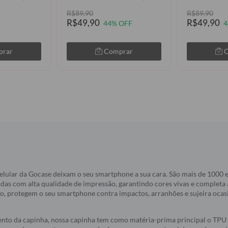
R$89,90
R$89,90
R$49,90
R$49,90
44% OFF
4
prar
Comprar
elular da Gocase deixam o seu smartphone a sua cara. São mais de 1000
idas com alta qualidade de impressão, garantindo cores vivas e completa
do, protegem o seu smartphone contra impactos, arranhões e sujeira oca
nto da capinha, nossa capinha tem como matéria-prima principal o TPU 