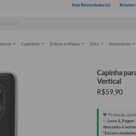
Seja Revendedor(a)
Brindes
rmicos
Capinhas
Bolsas e Malas
Pets
Acessórios
Capinha par
Vertical
R$59,90
💖 Proteção, qua
✨
Leve 2, Pague 
desconto é auto
*Exceto modelos 