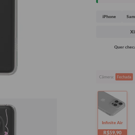
iPhone
Sam
Xi
Quer checa
Câmera:
Fechada
Infinite Air
R$59,90