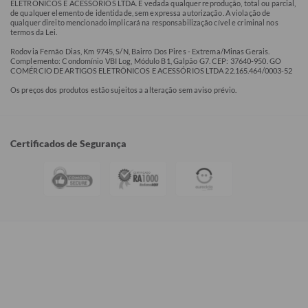
ELETRÔNICOS E ACESSÓRIOS LTDA. É vedada qualquer reprodução, total ou parcial,
de qualquer elemento de identidade, sem expressa autorização. A violação de
qualquer direito mencionado implicará na responsabilização cível e criminal nos
termos da Lei.
Rodovia Fernão Dias, Km 9745, S/N, Bairro Dos Pires - Extrema/Minas Gerais.
Complemento: Condomínio VBI Log, Módulo B1, Galpão G7. CEP: 37640-950. GO
COMÉRCIO DE ARTIGOS ELETRÔNICOS E ACESSÓRIOS LTDA 22.165.464/0003-52
Os preços dos produtos estão sujeitos a alteração sem aviso prévio.
Certificados de Segurança