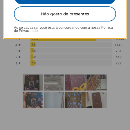
Não gosto de presentes
4,5
Baseado em 17.988 Avaliações
Ao se cadastrar você estará concordando com a nossa
Política
de Privacidade.
81%
5 ★
14566
6%
4 ★
1143
4%
3 ★
731
3%
2 ★
619
5%
1 ★
929