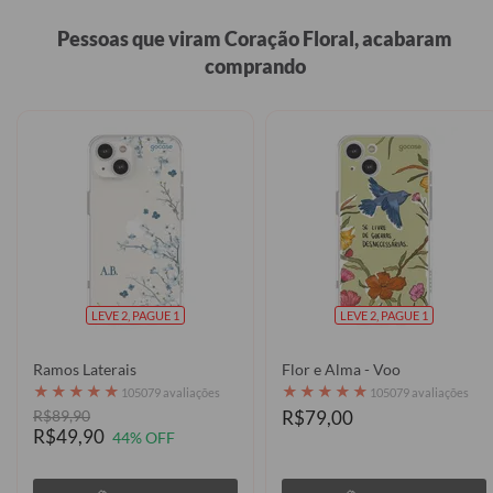
Pessoas que viram Coração Floral, acabaram
comprando
LEVE 2, PAGUE 1
LEVE 2, PAGUE 1
Ramos Laterais
Flor e Alma - Voo
★
★
★
★
★
★
★
★
★
★
105079 avaliações
105079 avaliações
R$89,90
R$79,00
R$49,90
44% OFF