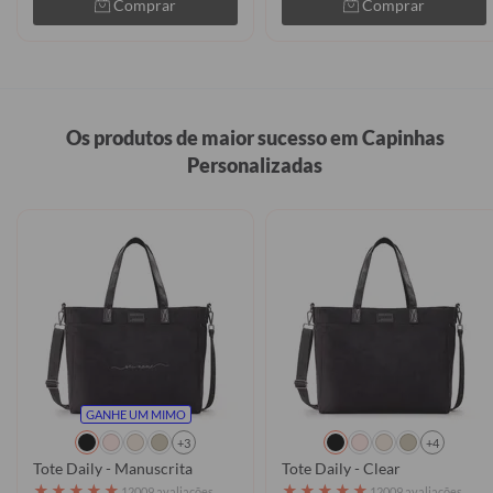
Comprar
Comprar
Os produtos de maior sucesso em Capinhas
Personalizadas
GANHE UM MIMO
+3
+4
Tote Daily - Manuscrita
Tote Daily - Clear
★
★
★
★
★
★
★
★
★
★
12009 avaliações
12009 avaliações