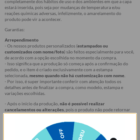
completamente dos hábitos de uso e dos ambientes em que a capa
estará inserida, pois seja por mudanças de temperatura e/ou
reações químicas adversas, infelizmente, o amarelamento do
produto pode vir a acontecer.
Garantias:
Arrependimento
- Os nossos produtos personalizados (
estampados ou
customizados com nome/foto
) são feitos especialmente para você,
de acordo com a opção escolhida no momento da compra.
- Isso significa que a produção só começa após a confirmação do
pedido, e o item é criado exclusivamente com a estampa
selecionada,
mesmo quando não há customização com nome
.
- Por isso, é super importante conferir com atenção todos os
detalhes antes de finalizar a compra, como modelo, estampa e
variações escolhidas.
- Após o início da produção,
não é possível realizar
cancelamentos ou alterações
, pois o produto não pode retornar
ao estoque.
Defeito
- Descascamento: 6 meses;
- Amarelamento: 6 meses;