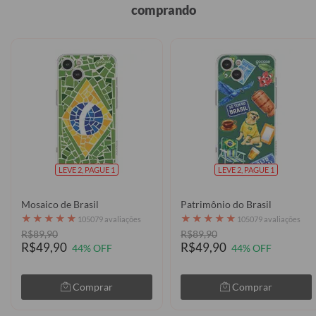
comprando
LEVE 2, PAGUE 1
LEVE 2, PAGUE 1
Mosaico de Brasil
Patrimônio do Brasil
★
★
★
★
★
★
★
★
★
★
105079 avaliações
105079 avaliações
R$89,90
R$89,90
R$49,90
R$49,90
44% OFF
44% OFF
Comprar
Comprar