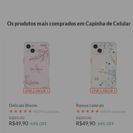
Os produtos mais comprados em Capinha de Celular
LEVE 2, PAGUE 1
LEVE 2, PAGUE 1
Delicate Bloom
Ramos Laterais
★
★
★
★
★
★
★
★
★
★
105079 avaliações
105079 avaliações
R$89,90
R$89,90
R$49,90
R$49,90
44% OFF
44% OFF