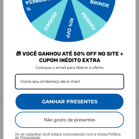
Antes de garantir seu acessório, dá uma conferida no modelo do
seu celular! Os modelos 5G geralmente têm telas maiores que as
outras versões, então certifique-se de que o seu escolhido vai
encaixar direitinho. Fique de olho e escolha certinho para tudo
combinar com seu smartphone! 😎📱
*Imagens meramente ilustrativas, o produto final pode sofrer uma
leve variação de cor/tonalidade.
🎁 VOCÊ GANHOU ATÉ 50% OFF NO SITE +
CUPOM INÉDITO EXTRA
Prazo de Postagem
Coloque o email para liberar a oferta
GANHAR PRESENTES
Opinião dos consumidores
Não gosto de presentes
4,5
Ao se cadastrar você estará concordando com a nossa
Política
de Privacidade.