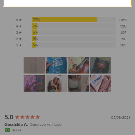
Baseado em 1.928 Avaliações
77%
5 ★
1492
7%
4 ★
128
6%
3 ★
109
5%
2 ★
94
5%
1 ★
105
05/08/2026
Gessicléa A.
Brazil