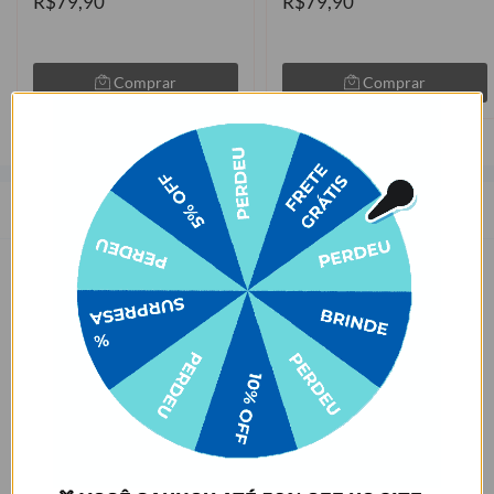
R$79,90
R$79,90
Comprar
Comprar
Descrição
As capinhas para celular da Gocase deixam o seu smartphone a sua
cara. São mais de 1000 estampas exclusivas, produzidas com alta
qualidade de impressão, garantindo cores vivas e completa
aderência. Com material qualificado, protegem o seu smartphone
contra impactos, arranhões e sujeira ocasionados no cotidiano.
Sobre o amarelamento da capinha, nossa capinha tem como
matéria-prima principal o TPU transparente e maleável, que pode
amarelar com o tempo por meio de um processo natural de uso do
produto. Porém, o nível de amarelecimento depende
completamente dos hábitos de uso e dos ambientes em que a capa