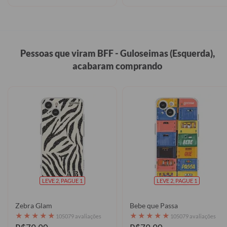
Pessoas que viram BFF - Guloseimas (Esquerda),
acabaram comprando
LEVE 2, PAGUE 1
LEVE 2, PAGUE 1
Zebra Glam
Bebe que Passa
★
★
★
★
★
★
★
★
★
★
105079 avaliações
105079 avaliações