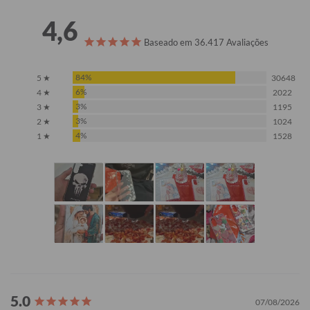
4,6
Baseado em 36.417 Avaliações
84%
5 ★
30648
6%
4 ★
2022
3%
3 ★
1195
3%
2 ★
1024
4%
1 ★
1528
07/08/2026