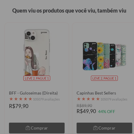
Quem viu os produtos que você viu, também viu
LEVE 2, PAGUE 1
LEVE 2, PAGUE 1
BFF - Guloseimas (Direita)
Capinhas Best Sellers
★
★
★
★
★
★
★
★
★
★
105079 avaliações
105079 avaliações
R$79,90
R$89,90
R$49,90
44% OFF
Comprar
Comprar