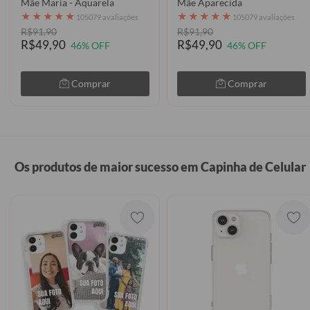
Mãe Maria - Aquarela
Mãe Aparecida
★
★
★
★
★
★
★
★
★
★
105079 avaliações
105079 avaliações
R$91,90
R$91,90
R$49,90
R$49,90
46% OFF
46% OFF
Comprar
Comprar
Os produtos de maior sucesso em Capinha de Celular