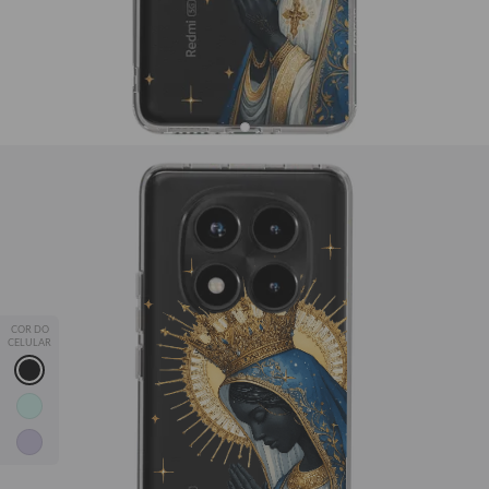
Capinha para celular Aparecida em Aquarela
R$91,90
18011
avaliações
R$49,90
46% OFF
💖 Proteção, qualidade e estampas que combinam com você!
📱✨
Leve 2, Pague 1
— adicione 2 capinhas ao carrinho e o
COR DO
desconto é automático.
CELULAR
*Exceto modelos Silicone, Fascino e JOVI Y29.
iPhone
Samsung
Motorola
Xiaomi
JOVI
Xiaomi Redmi Note 14 Pro 5G