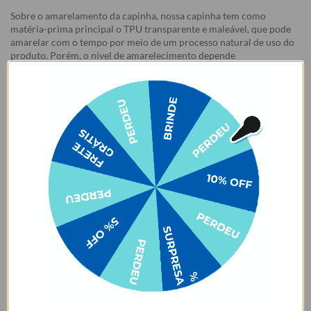
Sobre o amarelamento da capinha, nossa capinha tem como
matéria-prima principal o TPU transparente e maleável, que pode
amarelar com o tempo por meio de um processo natural de uso do
produto. Porém, o nível de amarelecimento depende
completamente dos hábitos de uso e dos ambientes em que a capa
estará inserida, pois seja por mudanças de temperatura e/ou
reações químicas adversas, infelizmente, o amarelamento do
produto pode vir a acontecer.
Garantias:
Arrependimento
- Os nossos produtos personalizados (
estampados ou
customizados com nome/foto
) são feitos especialmente para você,
de acordo com a opção escolhida no momento da compra.
- Isso significa que a produção só começa após a confirmação do
pedido, e o item é criado exclusivamente com a estampa
selecionada,
mesmo quando não há customização com nome
.
- Por isso, é super importante conferir com atenção todos os
detalhes antes de finalizar a compra, como modelo, estampa e
variações escolhidas.
- Após o início da produção,
não é possível realizar
cancelamentos ou alterações
, pois o produto não pode retornar