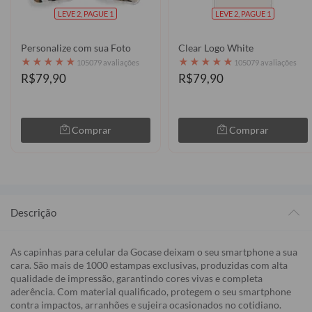
LEVE 2, PAGUE 1
LEVE 2, PAGUE 1
Personalize com sua Foto
Clear Logo White
★
★
★
★
★
★
★
★
★
★
105079 avaliações
105079 avaliações
R$79,90
R$79,90
Comprar
Comprar
Descrição
As capinhas para celular da Gocase deixam o seu smartphone a sua
cara. São mais de 1000 estampas exclusivas, produzidas com alta
qualidade de impressão, garantindo cores vivas e completa
aderência. Com material qualificado, protegem o seu smartphone
contra impactos, arranhões e sujeira ocasionados no cotidiano.