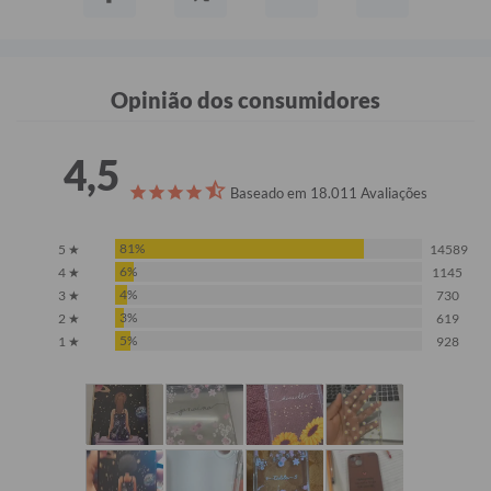
Opinião dos consumidores
4,5
Baseado em 18.011 Avaliações
81%
5 ★
14589
6%
4 ★
1145
4%
3 ★
730
3%
2 ★
619
5%
1 ★
928