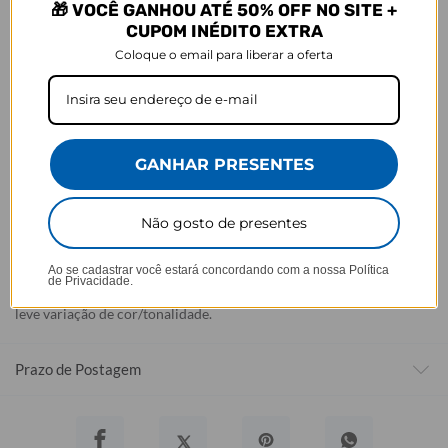
🎁 VOCÊ GANHOU ATÉ 50% OFF NO SITE +
ao estoque.
CUPOM INÉDITO EXTRA
Defeito
Coloque o email para liberar a oferta
- Descascamento: 6 meses;
- Amarelamento: 6 meses;
- Demais defeitos de fábrica: 3 meses.
Ei, atenção aí!
GANHAR PRESENTES
Antes de garantir seu acessório, dá uma conferida no modelo do
seu celular! Os modelos 5G geralmente têm telas maiores que as
Não gosto de presentes
outras versões, então certifique-se de que o seu escolhido vai
encaixar direitinho. Fique de olho e escolha certinho para tudo
combinar com seu smartphone! 😎📱
Ao se cadastrar você estará concordando com a nossa
Política
de Privacidade.
*Imagens meramente ilustrativas, o produto final pode sofrer uma
leve variação de cor/tonalidade.
Prazo de Postagem