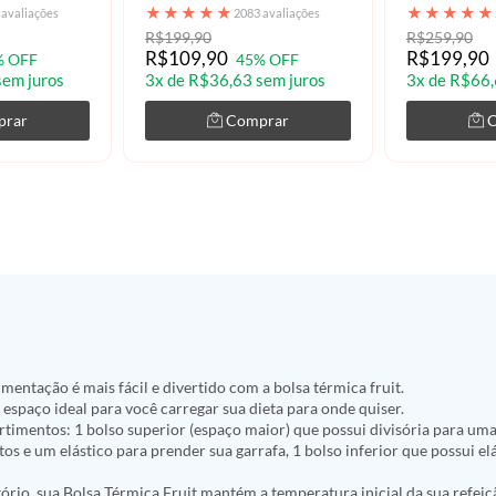
★
★
★
★
★
★
★
★
★
★
 avaliações
2083 avaliações
R$199,90
R$259,90
R$109,90
R$199,90
% OFF
45% OFF
sem juros
3x de R$36,63 sem juros
3x de R$66,
prar
Comprar
mentação é mais fácil e divertido com a bolsa térmica fruit.
 espaço ideal para você carregar sua dieta para onde quiser.
timentos: 1 bolso superior (espaço maior) que possui divisória para um
os e um elástico para prender sua garrafa, 1 bolso inferior que possui el
ório, sua Bolsa Térmica Fruit mantém a temperatura inicial da sua refei