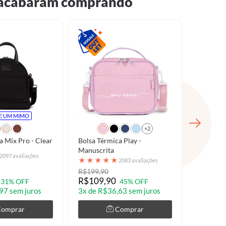
e, acabaram comprando
E UM MIMO
+2
a Mix Pro - Clear
Bolsa Térmica Play -
Marmita 
Manuscrita
★
★
★
2097 avaliações
★
★
★
★
★
2083 avaliações
R$199,90
R$69,90
R$109,90
R$49,9
31% OFF
45% OFF
97 sem juros
3x de R$36,63 sem juros
Comprar
Comprar