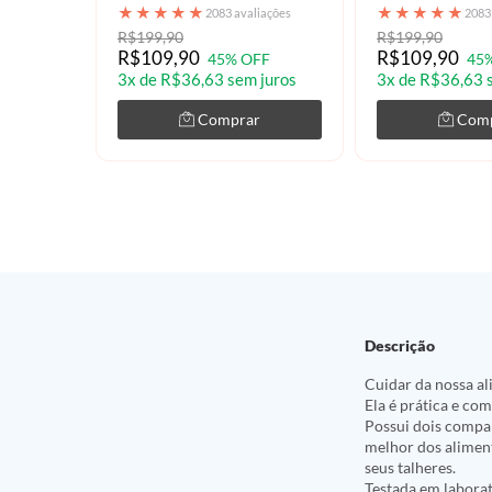
★
★
★
★
★
★
★
★
★
★
2083 avaliações
2083
R$199,90
R$199,90
R$109,90
R$109,90
45% OFF
45
3x de R$36,63 sem juros
3x de R$36,63 
Comprar
Com
Descrição
Cuidar da nossa ali
Ela é prática e com
Possui dois compar
melhor dos aliment
seus talheres.
Testada em laborat