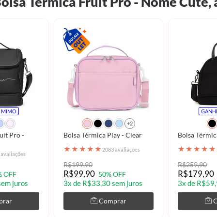
Bolsa Térmica Fruit Pro - Nome Cut
 MIMO
GANH
+2
uit Pro -
Bolsa Térmica Play - Clear
Bolsa Térmic
★
★
★
★
★
★
★
★
★
★
2083 avaliações
 avaliações
R$199,90
R$259,90
R$99,90
R$179,90
% OFF
50% OFF
sem juros
3x de R$33,30 sem juros
3x de R$59,
prar
Comprar