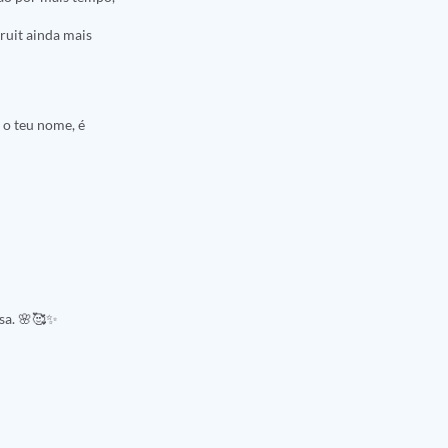
ruit ainda mais
 o teu nome, é
osa. 🌸🥰✨