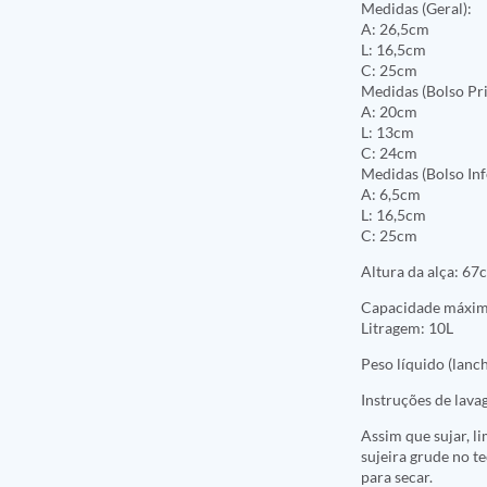
Medidas (Geral):
A: 26,5cm
L: 16,5cm
C: 25cm
Medidas (Bolso Pri
A: 20cm
L: 13cm
C: 24cm
Medidas (Bolso Inf
A: 6,5cm
L: 16,5cm
C: 25cm
Altura da alça: 67
Capacidade máxim
Litragem: 10L
Peso líquido (lanch
Instruções de lava
Assim que sujar, l
sujeira grude no t
para secar.