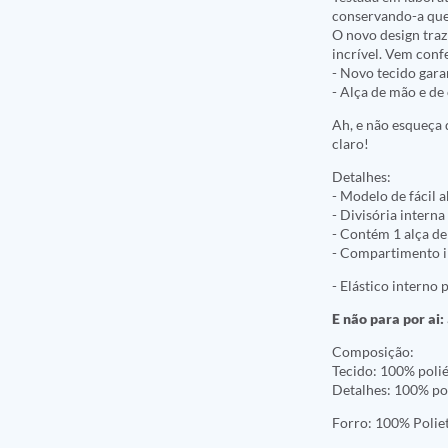
conservando-a quen
O novo design traz
incrível. Vem confe
- Novo tecido gara
- Alça de mão e de
Ah, e não esqueça 
claro!
Detalhes:
- Modelo de fácil 
- Divisória interna
- Contém 1 alça de
- Compartimento in
- Elástico interno 
E não para por ai:
Composição:
Tecido: 100% polié
Detalhes: 100% po
Forro: 100% Poliet