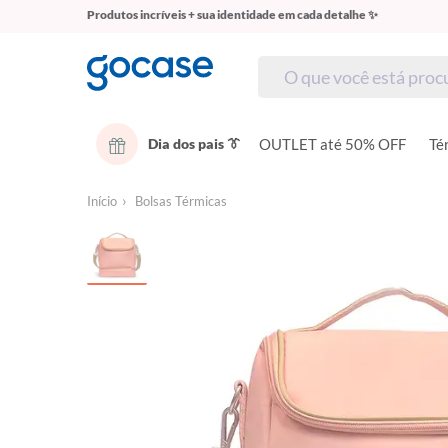
Produtos incríveis + sua identidade em cada detalhe ✨
Dia dos pais 👔
OUTLET até 50% OFF
Té
Início
Bolsas Térmicas