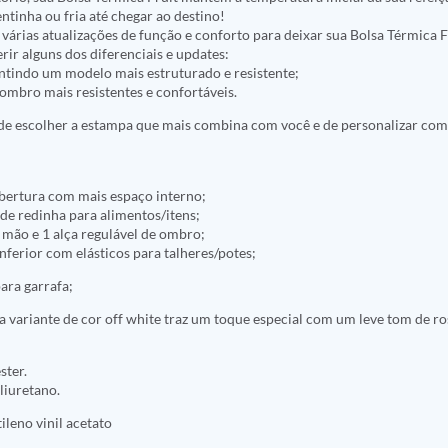
tinha ou fria até chegar ao destino!
 várias atualizações de função e conforto para deixar sua Bolsa Térmica F
rir alguns dos diferenciais e updates:
ntindo um modelo mais estruturado e resistente;
 ombro mais resistentes e confortáveis.
de escolher a estampa que mais combina com você e de personalizar com
abertura com mais espaço interno;
 de redinha para alimentos/itens;
 mão e 1 alça regulável de ombro;
ferior com elásticos para talheres/potes;
para garrafa;
a variante de cor off white traz um toque especial com um leve tom de r
ster.
liuretano.
ileno vinil acetato