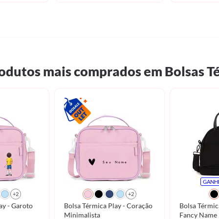
odutos mais comprados em Bolsas T
GANH
+2
+2
aroto
Bolsa Térmica Play - Coração
Bolsa Térmic
Minimalista
Fancy Name