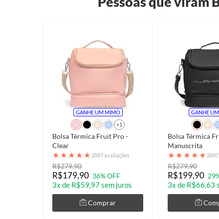
Pessoas que viram 
GANHE UM MIMO
GANHE UM
+1
Bolsa Térmica Fruit Pro -
Bolsa Térmica Fr
Clear
Manuscrita
★
★
★
★
★
★
★
★
★
★
2097 avaliações
2097
R$279,90
R$279,90
R$179,90
R$199,90
36% OFF
29
3x de R$59,97 sem juros
3x de R$66,63 
Comprar
Com