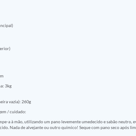
ncipal)
erior)
cm
a: 3kg
eira vazia): 260g
gem / cuidado:
impe-a à mão, utilizando um pano levemente umedecido e sabão neutro, e
ecido. Nada de alvejante ou outro químico! Seque com pano seco após li