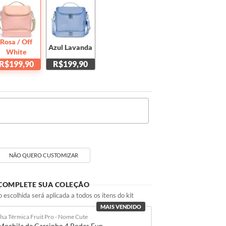
Rosa / Off
Azul Lavanda
White
R$199,90
R$199,90
NÃO QUERO CUSTOMIZAR
COMPLETE SUA COLEÇÃO
 escolhida será aplicada a todos os itens do kit
MAIS VENDIDO
lsa Térmica Fruit Pro - Nome Cute
Mochila de Carrinho 4 Rodas Fun