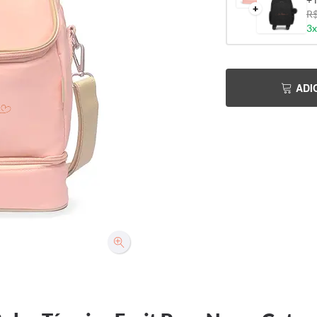
+
R$
3x
ADI
e]