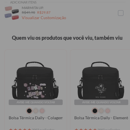
ADICIONAR ITENS
MARMITA UP.
R$49,90
R$29,87
Visualizar Customização
Quem viu os produtos que você viu, também viu
AVISE-ME QUANDO VOLTAR
AVISE-ME QUANDO VOLTAR
Bolsa Térmica Daily - Colagem 2000s
Bolsa Térmica Daily - Elemento
★
★
★
★
★
★
★
★
★
★
2097 avaliações
2097 avaliações