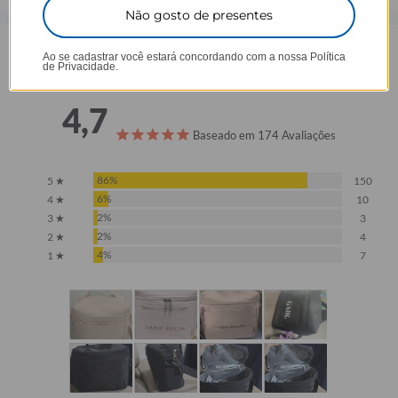
Não gosto de presentes
Opinião dos consumidores
Ao se cadastrar você estará concordando com a nossa
Política
de Privacidade.
4,7
Baseado em 174 Avaliações
86%
5 ★
150
6%
4 ★
10
2%
3 ★
3
2%
2 ★
4
4%
1 ★
7