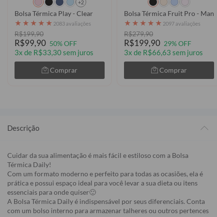
+2
Bolsa Térmica Play - Clear
Bolsa Térmica Fruit Pro - Manu
★
★
★
★
★
★
★
★
★
★
2083 avaliações
2097 avaliações
R$199,90
R$279,90
R$99,90
R$199,90
50% OFF
29% OFF
3x de R$33,30 sem juros
3x de R$66,63 sem juros
Comprar
Comprar
Descrição
Cuidar da sua alimentação é mais fácil e estiloso com a Bolsa
Térmica Daily!
Com um formato moderno e perfeito para todas as ocasiões, ela é
prática e possui espaço ideal para você levar a sua dieta ou itens
essenciais para onde quiser🙂
A Bolsa Térmica Daily é indispensável por seus diferenciais. Conta
com um bolso interno para armazenar talheres ou outros pertences