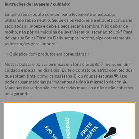
Instruções de lavagem / cuidado:
Limpe o seu produto com um pano levemente umedecido,
utilizando sabão neutro. Seque os puxadores e a etiqueta com pano
seco após a limpeza e deixe a peça secar à sombra. Não deixar de
molho, não pôr na máquina de lavar/secar ou secar ao sol, ok? Para
deixar sua Bolsa Térmica Daily sempre incrível, siga corretamente
as instruções para limpeza.
✨ Cuidados com produtos em cores claras ✨
Nossas bolsas e bolsas térmicas em tons claros 👜🤍 merecem um
cuidado especial no dia a dia! Evite o contato ou atrito com tecidos
que soltam tinta, como calças jeans 👖 ou roupas escuras 🖤. Isso
pode causar manchas permanentes devido à migração de cor. ⚠️
Manchas desse tipo são consideradas mau uso e não estão cobertas
pela garantia.
Garantia:
Arrependimento
- Os nossos produtos personalizados (
estampados ou
customizados com nome/foto
) são feitos especialmente para você,
de acordo com a opção escolhida no momento da compra.
- Isso significa que a produção só começa após a confirmação do