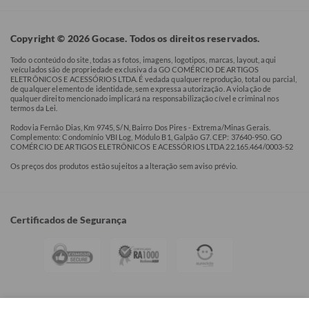
Copyright © 2026 Gocase. Todos os direitos reservados.
Todo o conteúdo do site, todas as fotos, imagens, logotipos, marcas, layout, aqui
veículados são de propriedade exclusiva da GO COMÉRCIO DE ARTIGOS
ELETRÔNICOS E ACESSÓRIOS LTDA. É vedada qualquer reprodução, total ou parcial,
de qualquer elemento de identidade, sem expressa autorização. A violação de
qualquer direito mencionado implicará na responsabilização cível e criminal nos
termos da Lei.
Rodovia Fernão Dias, Km 9745, S/N, Bairro Dos Pires - Extrema/Minas Gerais.
Complemento: Condomínio VBI Log, Módulo B1, Galpão G7. CEP: 37640-950. GO
COMÉRCIO DE ARTIGOS ELETRÔNICOS E ACESSÓRIOS LTDA 22.165.464/0003-52
Os preços dos produtos estão sujeitos a alteração sem aviso prévio.
Certificados de Segurança