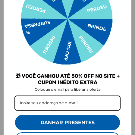
pedido, e o item é criado exclusivamente com a estampa
selecionada,
mesmo quando não há customização com nome
.
- Por isso, é super importante conferir com atenção todos os
detalhes antes de finalizar a compra, como modelo, estampa e
variações escolhidas.
- Após o início da produção,
não é possível realizar
cancelamentos ou alterações
, pois o produto não pode retornar
ao estoque.
Defeito
- O produto tem uma garantia de 90 dias contra defeitos de
fabricação, costura e montagem, e 6 meses contra defeitos de
🎁 VOCÊ GANHOU ATÉ 50% OFF NO SITE +
personalização.
*A imagem do produto é ilustrativa e pode variar de tonalidade e
CUPOM INÉDITO EXTRA
cor de acordo com a configuração de cada tela.
Coloque o email para liberar a oferta
Prazo de Postagem
GANHAR PRESENTES