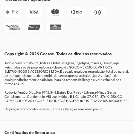
Pix
Copyright © 2026 Gocase. Todos os direitos reservados.
Todo o conteúdo do site, todas as fotos, imagens, logotipos, marcas, layout, aqui
veículados são de propriedade exclusiva da GO COMÉRCIO DE ARTIGOS
ELETRÔNICOS E ACESSÓRIOS LTDA. É vedada qualquer reprodução, total ou parcial,
de qualquer elemento de identidade, sem expressa autorização. A violação de
qualquer direito mencionado implicará na responsabilização cível e criminal nos
termos da Lei.
Rodovia Fernão Dias, Km 9745, S/N, Bairro Dos Pires - Extrema/Minas Gerais.
Complemento: Condomínio VBI Log, Módulo B1, Galpão G7. CEP: 37640-950. GO
COMÉRCIO DE ARTIGOS ELETRÔNICOS E ACESSÓRIOS LTDA 22.165.464/0003-52
Os preços dos produtos estão sujeitos a alteração sem aviso prévio.
Certificados de Segurança