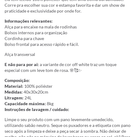
Corre pra escolher sua cor e estampa favorita e dar um show de
praticidade e exclusividade por onde for.
Informações relevantes:
Alça para encaixe na mala de rodinhas
Bolsos internos para organização
Cordinha para chave
Bolso frontal para acesso rápido e fácil.
Alça transversal
E não para por ai:
a variante de cor off white traz um toque
especial com um leve tom de rosa. 🌸🥰✨
Composição:
Material:
100% poliéster
Medidas:
40x30x20cm
Litragem:
24L
Capacidade máxima:
8kg
Instruções de lavagem / cuidado:
Limpe o seu produto com um pano levemente umedecido,
utilizando sabão neutro. Seque os puxadores e a etiqueta com pano
seco após a limpeza e deixe a peça secar à sombra. Não deixar de
molho, não pôr na máquina de lavar/secar ou secar ao sol, ok? Para