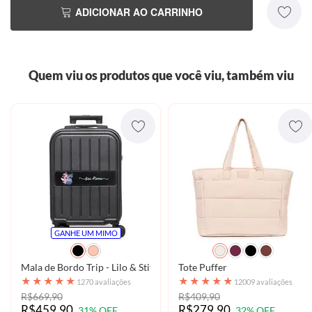
ADICIONAR AO CARRINHO
Quem viu os produtos que você viu, também viu
GANHE UM MIMO
Mala de Bordo Trip - Lilo & Stitch - Stitch e Angel
Tote Puffer
★
★
★
★
★
★
★
★
★
★
1270 avaliações
12009 avaliações
R$669,90
R$409,90
R$459,90
R$279,90
31% OFF
32% OFF