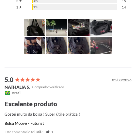
1%
2 ★
15
1%
1 ★
14
05/08/2026
NATHALIA S.
Brazil
Excelente produto
Gostei muito da bolsa ! Super útil e prática !
Bolsa Moove - Futurist
Este comentário foi útil?
0