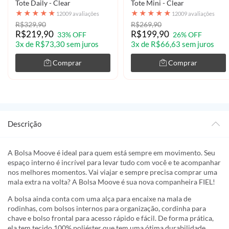
Tote Daily - Clear
Tote Mini - Clear
★
★
★
★
★
★
★
★
★
★
12009 avaliações
12009 avaliações
R$329,90
R$269,90
R$219,90
R$199,90
33% OFF
26% OFF
3x de R$73,30 sem juros
3x de R$66,63 sem juros
Comprar
Comprar
Descrição
A Bolsa Moove é ideal para quem está sempre em movimento. Seu
espaço interno é incrível para levar tudo com você e te acompanhar
nos melhores momentos. Vai viajar e sempre precisa comprar uma
mala extra na volta? A Bolsa Moove é sua nova companheira FIEL!
A bolsa ainda conta com uma alça para encaixe na mala de
rodinhas, com bolsos internos para organização, cordinha para
chave e bolso frontal para acesso rápido e fácil. De forma prática,
ela tem tecido 100% poliéster que tem uma ótima durabilidade.