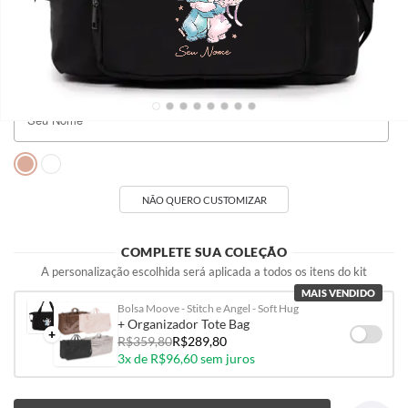
R$249,90
R$249,90
R$249,90
Seu Nome
NÃO QUERO CUSTOMIZAR
COMPLETE SUA COLEÇÃO
A personalização escolhida será aplicada a todos os itens do kit
MAIS VENDIDO
Bolsa Moove - Stitch e Angel - Soft Hug
+ Organizador Tote Bag
+
R$359,80
R$289,80
3x de R$96,60 sem juros