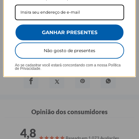
ao estoque.
Defeito
- O produto tem uma garantia de 90 dias contra defeitos de
fabricação, costura e montagem, e 6 meses contra defeitos de
personalização.
GANHAR PRESENTES
*A imagem do produto é ilustrativa e pode variar de tonalidade e
cor de acordo com a configuração de cada tela.
Não gosto de presentes
Prazo de Postagem
Ao se cadastrar você estará concordando com a nossa
Política
de Privacidade.
Opinião dos consumidores
4,8
Baseado em 1.073 Avaliações