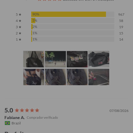
90%
5 ★
967
5%
4 ★
58
2%
3 ★
19
1%
2 ★
15
1%
1 ★
14
07/08/2026
Fabiane A.
Brazil