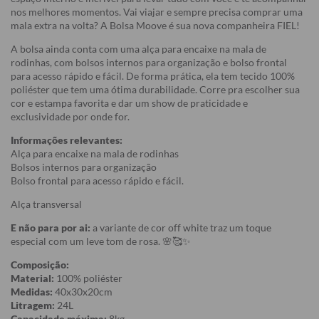
nos melhores momentos. Vai viajar e sempre precisa comprar uma
mala extra na volta? A Bolsa Moove é sua nova companheira FIEL!
A bolsa ainda conta com uma alça para encaixe na mala de
rodinhas, com bolsos internos para organização e bolso frontal
para acesso rápido e fácil. De forma prática, ela tem tecido 100%
poliéster que tem uma ótima durabilidade. Corre pra escolher sua
cor e estampa favorita e dar um show de praticidade e
exclusividade por onde for.
Informações relevantes:
Alça para encaixe na mala de rodinhas
Bolsos internos para organização
Bolso frontal para acesso rápido e fácil.
Alça transversal
E não para por ai:
a variante de cor off white traz um toque
especial com um leve tom de rosa. 🌸🥰✨
Composição:
Material:
100% poliéster
Medidas:
40x30x20cm
Litragem:
24L
Capacidade máxima:
8kg