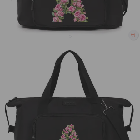
Bolsa Moove - Monograma Floral
R$269,90
1073
avaliações
R$219,90
19% OFF
3x de R$73,30 sem juros
Bolsa Moove a partir de R$199,90!
Preta
Off White
Marrom