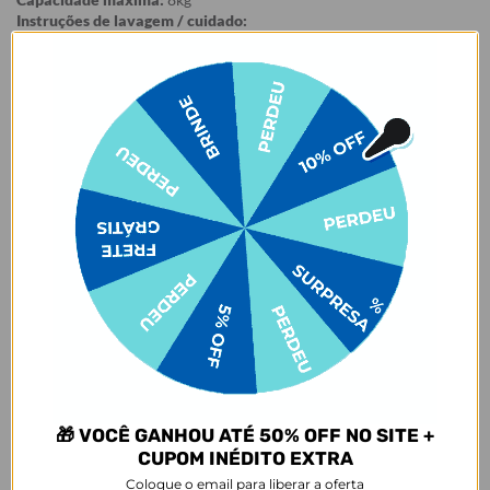
Instruções de lavagem / cuidado:
Limpe o seu produto com um pano levemente umedecido,
utilizando sabão neutro. Seque os puxadores e a etiqueta com pano
seco após a limpeza e deixe a peça secar à sombra. Não deixar de
molho, não pôr na máquina de lavar/secar ou secar ao sol, ok? Para
deixar sua Bolsa de Viagem Moove sempre incrível, siga
corretamente as instruções para lavagem.
Garantia:
Arrependimento
- Os nossos produtos personalizados (
estampados ou
customizados com nome/foto
) são feitos especialmente para você,
de acordo com a opção escolhida no momento da compra.
- Isso significa que a produção só começa após a confirmação do
pedido, e o item é criado exclusivamente com a estampa
selecionada,
mesmo quando não há customização com nome
.
- Por isso, é super importante conferir com atenção todos os
detalhes antes de finalizar a compra, como modelo, estampa e
variações escolhidas.
🎁 VOCÊ GANHOU ATÉ 50% OFF NO SITE +
- Após o início da produção,
não é possível realizar
CUPOM INÉDITO EXTRA
cancelamentos ou alterações
, pois o produto não pode retornar
Coloque o email para liberar a oferta