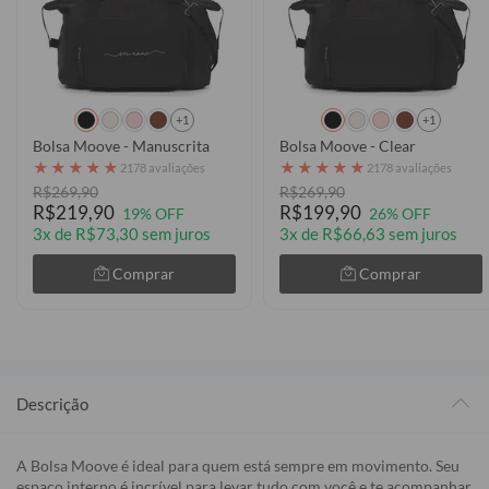
+1
+1
Bolsa Moove - Manuscrita
Bolsa Moove - Clear
★
★
★
★
★
★
★
★
★
★
2178 avaliações
2178 avaliações
R$269,90
R$269,90
R$219,90
R$199,90
19% OFF
26% OFF
3x de R$73,30 sem juros
3x de R$66,63 sem juros
Comprar
Comprar
Descrição
A Bolsa Moove é ideal para quem está sempre em movimento. Seu
espaço interno é incrível para levar tudo com você e te acompanhar