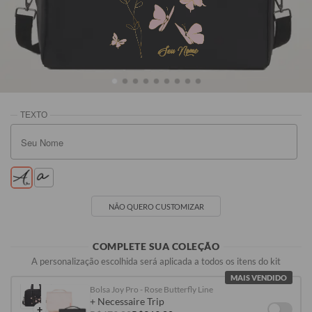
Preta
Rosa
Off White
Vinho
Seu Nome
R$299,90
R$319,90
R$319,90
R$319,90
NÃO QUERO CUSTOMIZAR
COMPLETE SUA COLEÇÃO
A personalização escolhida será aplicada a todos os itens do kit
MAIS VENDIDO
Bolsa Joy Pro - Rose Butterfly Line
+ Necessaire Trip
+