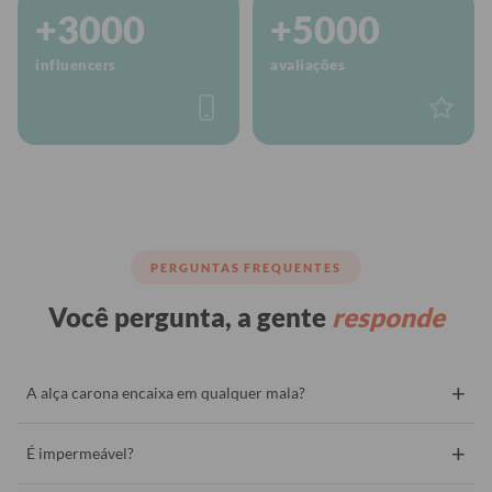
+3000
+5000
influencers
avaliações
PERGUNTAS FREQUENTES
Você pergunta, a gente
responde
+
A alça carona encaixa em qualquer mala?
+
É impermeável?