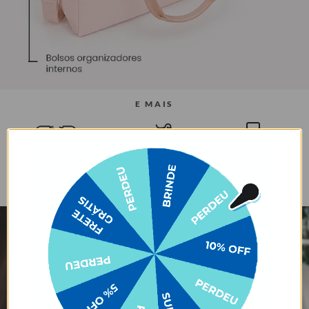
E MAIS
Bolso safe com zíper
Alça carona para
Tecido mais
escondido
encaixe em malas de
estruturado
rodinha