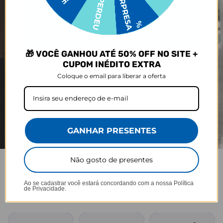
🎁 VOCÊ GANHOU ATÉ 50% OFF NO SITE +
CUPOM INÉDITO EXTRA
Coloque o email para liberar a oferta
GANHAR PRESENTES
Não gosto de presentes
JOY PRO
Ao se cadastrar você estará concordando com a nossa
Política
de Privacidade.
Praticidade em cada viagem