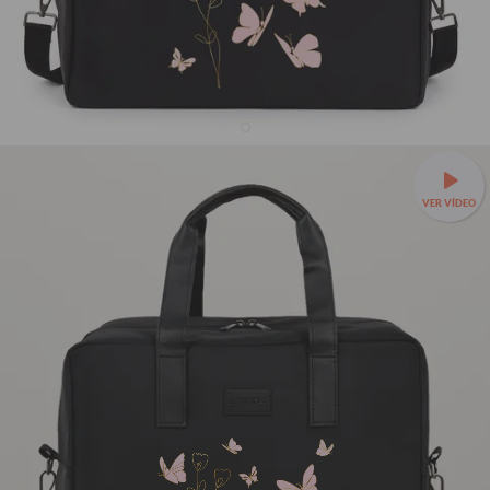
Bolsa Joy Pro - Rose Butterfly Line
VER VÍDEO
21% OFF
R$299,90
R$379,90
✈️Leve, prática e feita para embarcar com você —
Bolsa Joy a
partir de R$279,90 + Mimo!
🌟Organização interna para cada
item da viagem.