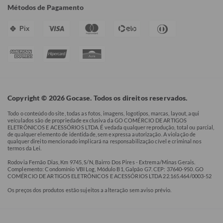
Métodos de Pagamento
Pix
Copyright © 2026 Gocase. Todos os direitos reservados.
Todo o conteúdo do site, todas as fotos, imagens, logotipos, marcas, layout, aqui
veículados são de propriedade exclusiva da GO COMÉRCIO DE ARTIGOS
ELETRÔNICOS E ACESSÓRIOS LTDA. É vedada qualquer reprodução, total ou parcial,
de qualquer elemento de identidade, sem expressa autorização. A violação de
qualquer direito mencionado implicará na responsabilização cível e criminal nos
termos da Lei.
Rodovia Fernão Dias, Km 9745, S/N, Bairro Dos Pires - Extrema/Minas Gerais.
Complemento: Condomínio VBI Log, Módulo B1, Galpão G7. CEP: 37640-950. GO
COMÉRCIO DE ARTIGOS ELETRÔNICOS E ACESSÓRIOS LTDA 22.165.464/0003-52
Os preços dos produtos estão sujeitos a alteração sem aviso prévio.