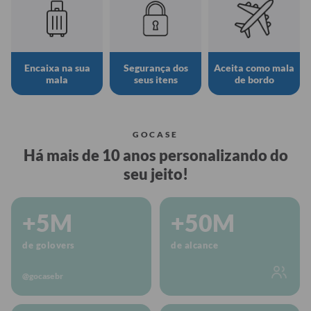
Encaixa na sua
Segurança dos
Aceita como mala
mala
seus itens
de bordo
GOCASE
Há mais de 10 anos personalizando do
seu jeito!
+5M
+50M
de golovers
de alcance
@gocasebr