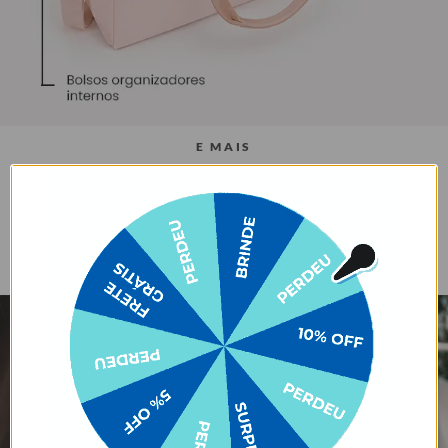
E MAIS
Bolso safe com zíper
Alça carona para
Tecido mais
escondido
encaixe em malas de
estruturado
rodinha