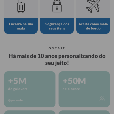
Encaixa na sua
Segurança dos
Aceita como mala
mala
seus itens
de bordo
GOCASE
Há mais de 10 anos personalizando do
seu jeito!
+5M
+50M
de golovers
de alcance
@gocasebr