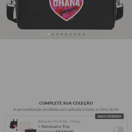
Preta
Vinho
R$309,90
R$329,90
COMPLETE SUA COLEÇÃO
A personalização escolhida será aplicada a todos os itens do kit
MAIS VENDIDO
Bolsa Joy Pro Preta - Ohana
+ Necessaire Trip
+
R$509,80
R$379,80