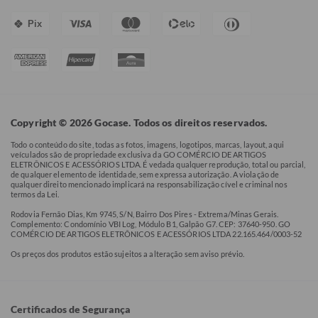
Pix
Copyright © 2026 Gocase. Todos os direitos reservados.
Todo o conteúdo do site, todas as fotos, imagens, logotipos, marcas, layout, aqui
veículados são de propriedade exclusiva da GO COMÉRCIO DE ARTIGOS
ELETRÔNICOS E ACESSÓRIOS LTDA. É vedada qualquer reprodução, total ou parcial,
de qualquer elemento de identidade, sem expressa autorização. A violação de
qualquer direito mencionado implicará na responsabilização cível e criminal nos
termos da Lei.
Rodovia Fernão Dias, Km 9745, S/N, Bairro Dos Pires - Extrema/Minas Gerais.
Complemento: Condomínio VBI Log, Módulo B1, Galpão G7. CEP: 37640-950. GO
COMÉRCIO DE ARTIGOS ELETRÔNICOS E ACESSÓRIOS LTDA 22.165.464/0003-52
Os preços dos produtos estão sujeitos a alteração sem aviso prévio.
Certificados de Segurança