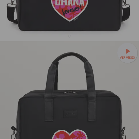
Bolsa Joy Pro Preta - Ohana
VER VÍDEO
24% OFF
R$309,90
R$409,90
✈️Leve, prática e feita para embarcar com você —
Bolsa Joy a
partir de R$279,90 + Mimo!
🌟Organização interna para cada
item da viagem.