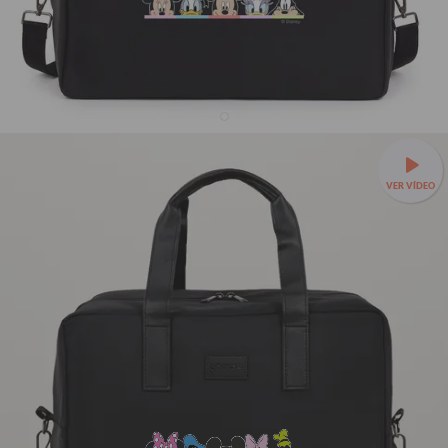
Bolsa Joy Pro - Mickey e Seus Amigos - Paleta
VER VÍDEO
24% OFF
R$309,90
R$409,90
✈️Leve, prática e feita para embarcar com você —
Bolsa Joy a
partir de R$279,90 + Mimo!
🌟Organização interna para cada
item da viagem.