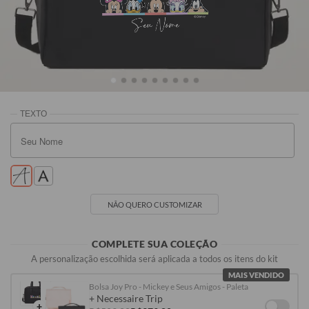
Seu Nome
Preta
Rosa
Off White
Vinho
R$309,90
R$329,90
R$329,90
R$329,90
NÃO QUERO CUSTOMIZAR
COMPLETE SUA COLEÇÃO
A personalização escolhida será aplicada a todos os itens do kit
MAIS VENDIDO
Bolsa Joy Pro - Mickey e Seus Amigos - Paleta
+ Necessaire Trip
+