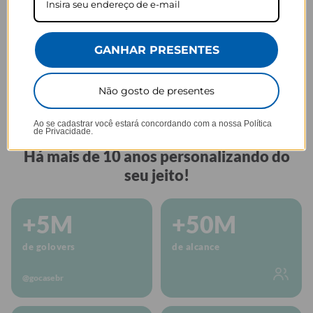
GANHAR PRESENTES
Encaixa na sua
Segurança dos
Aceita como mala
mala
seus itens
de bordo
Não gosto de presentes
Ao se cadastrar você estará concordando com a nossa
Política
de Privacidade.
GOCASE
Há mais de 10 anos personalizando do
seu jeito!
+5M
+50M
de golovers
de alcance
@gocasebr