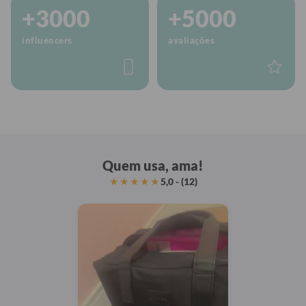
+3000
+5000
influencers
avaliações
Quem usa, ama!
5,0 - (12)
★★★★★