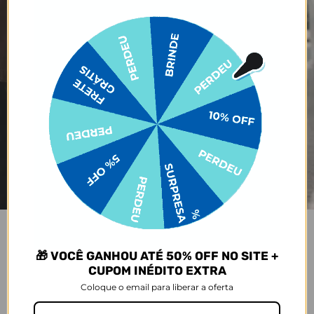
🎁 VOCÊ GANHOU ATÉ 50% OFF NO SITE +
JOY PRO
CUPOM INÉDITO EXTRA
Praticidade em cada viagem
Coloque o email para liberar a oferta