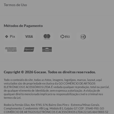
Termos de Uso
Métodos de Pagamento
Pix
Copyright © 2026 Gocase. Todos os direitos reservados.
Todo o conteúdo do site, todas as fotos, imagens, logotipos, marcas, layout, aqui
veículados são de propriedade exclusiva da GO COMÉRCIO DE ARTIGOS
ELETRÔNICOS E ACESSÓRIOS LTDA. É vedada qualquer reprodução, total ou parcial,
de qualquer elemento de identidade, sem expressa autorização. A violação de
qualquer direito mencionado implicará na responsabilização cível e criminal nos
termos da Lei.
Rodovia Fernão Dias, Km 9745, S/N, Bairro Dos Pires - Extrema/Minas Gerais.
Complemento: Condomínio VBI Log, Módulo B1, Galpão G7. CEP: 37640-950. GO
COMÉRCIO DE ARTIGOS ELETRÔNICOS E ACESSÓRIOS LTDA 22.165.464/0003-52