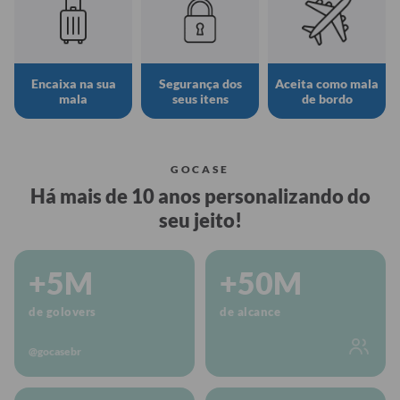
Encaixa na sua
Segurança dos
Aceita como mala
mala
seus itens
de bordo
GOCASE
Há mais de 10 anos personalizando do
seu jeito!
+5M
+50M
de golovers
de alcance
@gocasebr