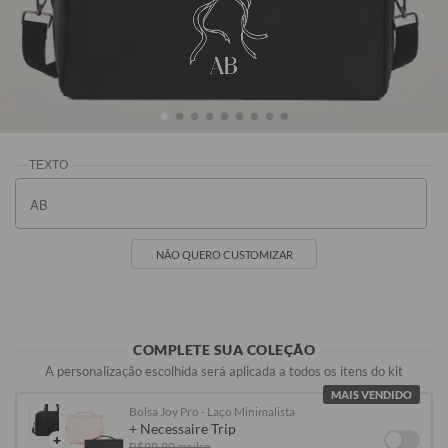
AB
Preta
Rosa
Off White
Vinho
R$299,90
R$319,90
R$319,90
R$319,90
NÃO QUERO CUSTOMIZAR
COMPLETE SUA COLEÇÃO
A personalização escolhida será aplicada a todos os itens do kit
MAIS VENDIDO
Bolsa Joy Pro - Laço Minimalista
+ Necessaire Trip
+
R$99,90 avulso