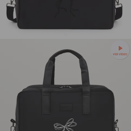
Bolsa Joy Pro - Laço Minimalista
VER VÍDEO
21% OFF
R$299,90
R$379,90
✈️Leve, prática e feita para embarcar com você —
Bolsa Joy a
partir de R$279,90 + Mimo!
🌟Organização interna para cada
item da viagem.