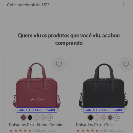
+
Cabe notebook de 15"?
Quem viu os produtos que você viu, acabou
comprando
GANHE UMA NECESSAIRE
GANHE UMA NECESSAIRE
+2
+2
Bolsa Joy Pro - Nome Romântico
Bolsa Joy Pro - Clear
★
★
★
★
★
★
★
★
★
★
6260 avaliações
6260 avaliações