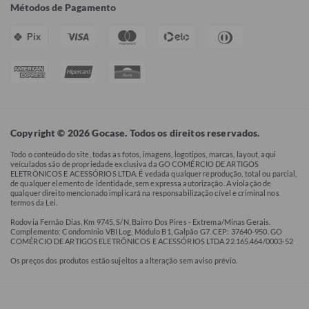
Métodos de Pagamento
Pix
Copyright © 2026 Gocase. Todos os direitos reservados.
Todo o conteúdo do site, todas as fotos, imagens, logotipos, marcas, layout, aqui
veículados são de propriedade exclusiva da GO COMÉRCIO DE ARTIGOS
ELETRÔNICOS E ACESSÓRIOS LTDA. É vedada qualquer reprodução, total ou parcial,
de qualquer elemento de identidade, sem expressa autorização. A violação de
qualquer direito mencionado implicará na responsabilização cível e criminal nos
termos da Lei.
Rodovia Fernão Dias, Km 9745, S/N, Bairro Dos Pires - Extrema/Minas Gerais.
Complemento: Condomínio VBI Log, Módulo B1, Galpão G7. CEP: 37640-950. GO
COMÉRCIO DE ARTIGOS ELETRÔNICOS E ACESSÓRIOS LTDA 22.165.464/0003-52
Os preços dos produtos estão sujeitos a alteração sem aviso prévio.