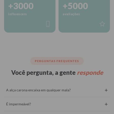
+3000
+5000
influencers
avaliações
PERGUNTAS FREQUENTES
Você pergunta, a gente
responde
+
A alça carona encaixa em qualquer mala?
+
É impermeável?