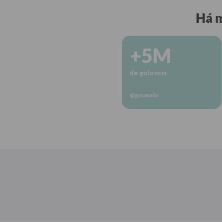
Há m
+5M
de golovers
@gocasebr