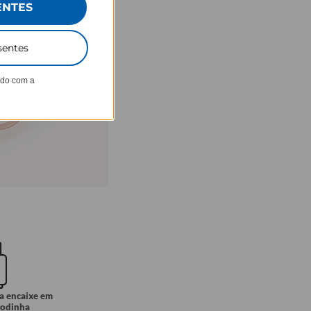
ENTES
sentes
ndo com a
ra encaixe em
rodinha