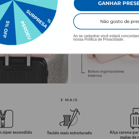
GANHAR PRES
Não gosto de pre
Ao se cadastrar você estará concorda
nossa
Política de Privacidade.
E MAIS
m zíper escondido
Alça carona pa
Tecido mais estruturado
malas de 