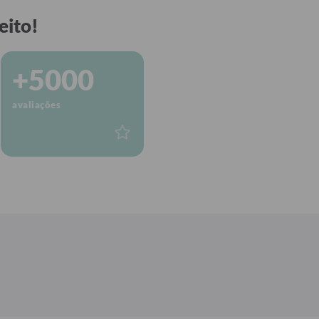
eito!
+5000
avaliações