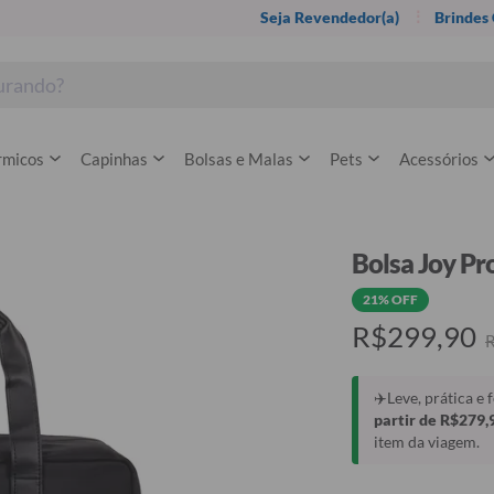
Seja Revendedor(a)
Brindes
rmicos
Capinhas
Bolsas e Malas
Pets
Acessórios
Bolsa Joy Pr
21% OFF
R$299,90
✈️Leve, prática e
partir de R$279,
item da viagem.