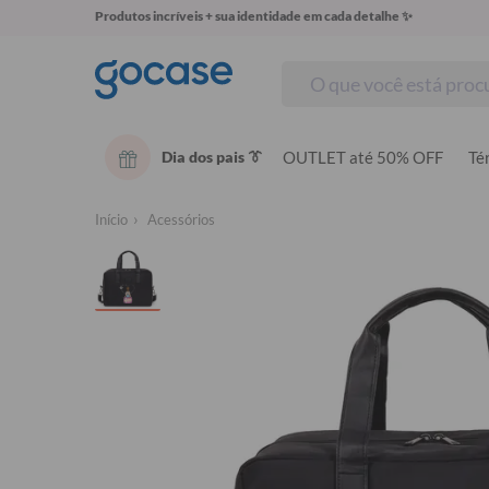
Produtos incríveis + sua identidade em cada detalhe ✨
Dia dos pais 👔
OUTLET até 50% OFF
Té
Início
Acessórios