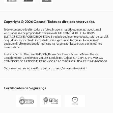
Copyright © 2026 Gocase. Todos os direitos reservados.
Todo o conteúdo do site, todas as fotos, imagens, logotipos, marcas, layout, aqui
veículados são de propriedade exclusiva da GO COMÉRCIO DE ARTIGOS
ELETRÔNICOS E ACESSÓRIOS LTDA. É vedada qualquer reprodução, total ou parcial,
de qualquer elemento de identidade, sem expressa autorização. A violação de
qualquer direito mencionado implicará na responsabilização cível e criminal nos
termos da Lei.
Rodovia Fernão Dias, Km 9745, S/N, Bairro Dos Pires - Extrema/Minas Gerais.
Complemento: Condomínio VBI Log, Módulo B1, Galpão G7. CEP: 37640-950. GO
COMÉRCIO DE ARTIGOS ELETRÔNICOS E ACESSÓRIOS LTDA 22.165.464/0003-52
Os preços dos produtos estão sujeitos a alteração sem aviso prévio.
Certificados de Segurança