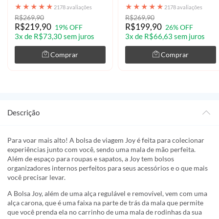
★
★
★
★
★
★
★
★
★
★
2178 avaliações
2178 avaliações
R$269,90
R$269,90
R$219,90
R$199,90
19% OFF
26% OFF
3x de R$73,30 sem juros
3x de R$66,63 sem juros
Comprar
Comprar
Descrição
Para voar mais alto! A bolsa de viagem Joy é feita para colecionar
experiências junto com você, sendo uma mala de mão perfeita.
Além de espaço para roupas e sapatos, a Joy tem bolsos
organizadores internos perfeitos para seus acessórios e o que mais
você precisar levar.
A Bolsa Joy, além de uma alça regulável e removível, vem com uma
alça carona, que é uma faixa na parte de trás da mala que permite
que você prenda ela no carrinho de uma mala de rodinhas da sua