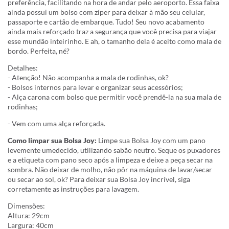
preferência, facilitando na hora de andar pelo aeroporto. Essa faixa
ainda possui um bolso com zíper para deixar à mão seu celular,
passaporte e cartão de embarque. Tudo! Seu novo acabamento
ainda mais reforçado traz a segurança que você precisa para viajar
esse mundão inteirinho. E ah, o tamanho dela é aceito como mala de
bordo. Perfeita, né?
Detalhes:
- Atenção! Não acompanha a mala de rodinhas, ok?
- Bolsos internos para levar e organizar seus acessórios;
- Alça carona com bolso que permitir você prendê-la na sua mala de
rodinhas;
- Vem com uma alça reforçada.
Como limpar sua Bolsa Joy:
Limpe sua Bolsa Joy com um pano
levemente umedecido, utilizando sabão neutro. Seque os puxadores
e a etiqueta com pano seco após a limpeza e deixe a peça secar na
sombra. Não deixar de molho, não pôr na máquina de lavar/secar
ou secar ao sol, ok? Para deixar sua Bolsa Joy incrível, siga
corretamente as instruções para lavagem.
Dimensões:
Altura: 29cm
Largura: 40cm