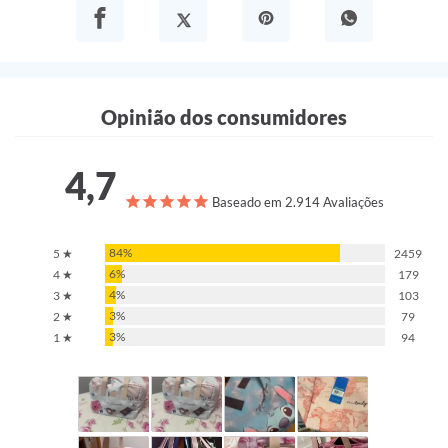
Opinião dos consumidores
4,7
Baseado em 2.914 Avaliações
84%
5 ★
2459
6%
4 ★
179
4%
3 ★
103
3%
2 ★
79
3%
1 ★
94