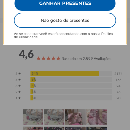
GANHAR PRESENTES
Não gosto de presentes
Opinião dos consumidores
Ao se cadastrar você estará concordando com a nossa
Política
de Privacidade.
4,6
Baseado em 2.599 Avaliações
84%
5 ★
2174
6%
4 ★
165
4%
3 ★
94
3%
2 ★
76
3%
1 ★
90