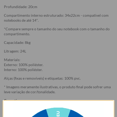
Profundidade: 20cm
Compartimento interno estruturado: 34x22cm - compatível com
notebooks de até 14’’.
*Compare sempre o tamanho do seu notebook com o tamanho do
compartimento.
Capacidade: 8kg
Litragem: 24L
Materiais:
Externo: 100% poliéster.
Interno: 100% poliéster.
Alças (fixas e removíveis) e etiquetas: 100% pvc.
* Imagens meramente ilustrativas, o produto final pode sofrer uma
leve variação de cor/tonalidade.
Garantia:
Arrependimento
- Os nossos produtos personalizados (
estampados ou