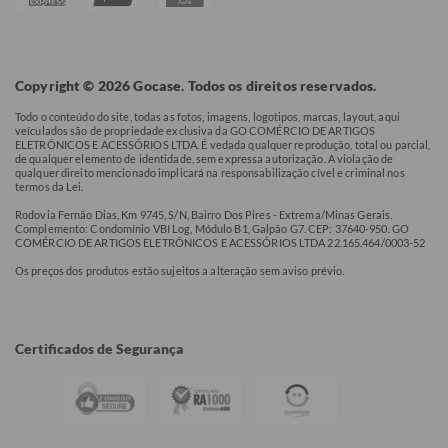
Copyright © 2026 Gocase. Todos os direitos reservados.
Todo o conteúdo do site, todas as fotos, imagens, logotipos, marcas, layout, aqui
veículados são de propriedade exclusiva da GO COMÉRCIO DE ARTIGOS
ELETRÔNICOS E ACESSÓRIOS LTDA. É vedada qualquer reprodução, total ou parcial,
de qualquer elemento de identidade, sem expressa autorização. A violação de
qualquer direito mencionado implicará na responsabilização cível e criminal nos
termos da Lei.
Rodovia Fernão Dias, Km 9745, S/N, Bairro Dos Pires - Extrema/Minas Gerais.
Complemento: Condomínio VBI Log, Módulo B1, Galpão G7. CEP: 37640-950. GO
COMÉRCIO DE ARTIGOS ELETRÔNICOS E ACESSÓRIOS LTDA 22.165.464/0003-52
Os preços dos produtos estão sujeitos a alteração sem aviso prévio.
Certificados de Segurança