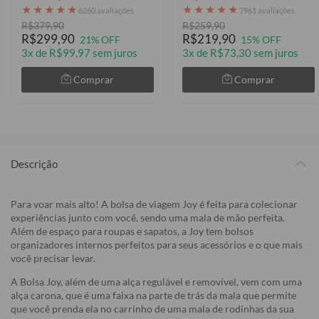
★
★
★
★
★
★
★
★
★
★
6260 avaliações
7961 avaliações
R$379,90
R$259,90
R$299,90
R$219,90
21% OFF
15% OFF
3x de R$99,97 sem juros
3x de R$73,30 sem juros
Comprar
Comprar
Descrição
Para voar mais alto! A bolsa de viagem Joy é feita para colecionar
experiências junto com você, sendo uma mala de mão perfeita.
Além de espaço para roupas e sapatos, a Joy tem bolsos
organizadores internos perfeitos para seus acessórios e o que mais
você precisar levar.
A Bolsa Joy, além de uma alça regulável e removível, vem com uma
alça carona, que é uma faixa na parte de trás da mala que permite
que você prenda ela no carrinho de uma mala de rodinhas da sua