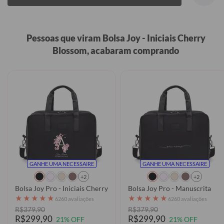
Pessoas que viram Bolsa Joy - Iniciais Cherry
Blossom, acabaram comprando
GANHE UMA NECESSAIRE
GANHE UMA NECESSAIRE
+2
+2
Bolsa Joy Pro - Iniciais Cherry Blossom
Bolsa Joy Pro - Manuscrita
★
★
★
★
★
★
★
★
★
★
6260 avaliações
6260 avaliações
R$379,90
R$379,90
R$299,90
R$299,90
21% OFF
21% OFF