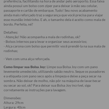
preferência, facilitando na hora de andar pelo aeroporto. Essa faixa
ainda possui um bolso com zíper para deixar à mão seu celular,
passaporte e cartão de embarque. Tudo! Seu novo acabamento
ainda mais reforçado traz a segurança que você precisa para viajar
esse mundão inteirinho. E ah, o tamanho dela é aceito como mala de
bordo. Perfeita, né?
Detalhes:
- Atenção! Não acompanha a mala de rodinhas, ok?
- Bolsos internos para levar e organizar seus acessórios;
- Alça carona com bolso que permitir você prendê-la na sua mala de
rodinhas;
- Vem com uma alça reforçada.
Como limpar sua Bolsa Joy:
Limpe sua Bolsa Joy com um pano
levemente umedecido, utilizando sabão neutro. Seque os puxadores
e a etiqueta com pano seco após a limpeza e deixe a peça secar na
sombra. Não deixar de molho, não pôr na máquina de lavar/secar
ou secar ao sol, ok? Para deixar sua Bolsa Joy incrível, siga
corretamente as instruções para lavagem.
Dimensões:
Altura: 29cm
Largura: 40cm