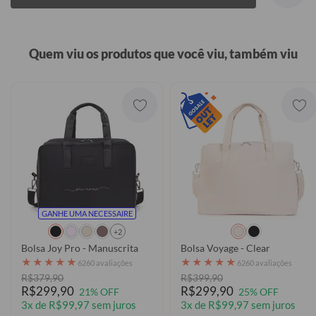
Quem viu os produtos que você viu, também viu
GANHE UMA NECESSAIRE
+2
Bolsa Joy Pro - Manuscrita
Bolsa Voyage - Clear
★
★
★
★
★
★
★
★
★
★
6260 avaliações
6260 avaliações
R$379,90
R$399,90
R$299,90
R$299,90
21% OFF
25% OFF
3x de R$99,97 sem juros
3x de R$99,97 sem juros