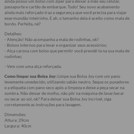
ainda possui um bolso com zíper para deixar à mão seu celular,
passaporte e cartão de embarque. Tudo! Seu novo acabamento
ainda mais reforçado traz a segurança que você precisa para viajar
esse mundão inteirinho. E ah, o tamanho dela é aceito como mala de
bordo. Perfeita, né?
Detalhes:
- Atenção! Não acompanha a mala de rodinhas, ok?
- Bolsos internos para levar e organizar seus acessórios;
- Alça carona com bolso que permitir você prendê-la na sua mala de
rodinhas;
- Vem com uma alça reforçada.
Como limpar sua Bolsa Joy:
Limpe sua Bolsa Joy com um pano
levemente umedecido, utilizando sabão neutro. Seque os puxadores
e a etiqueta com pano seco após a limpeza e deixe a peça secar na
sombra. Não deixar de molho, não pôr na máquina de lavar/secar
ou secar ao sol, ok? Para deixar sua Bolsa Joy incrível, siga
corretamente as instruções para lavagem.
Dimensões:
Altura: 29cm
Largura: 40cm