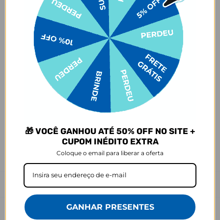
de acordo com a opção escolhida no momento da compra.
- Isso significa que a produção só começa após a confirmação do
pedido, e o item é criado exclusivamente com a estampa
selecionada,
mesmo quando não há customização com nome
.
- Por isso, é super importante conferir com atenção todos os
detalhes antes de finalizar a compra, como modelo, estampa e
variações escolhidas.
- Após o início da produção,
não é possível realizar
cancelamentos ou alterações
, pois o produto não pode retornar
ao estoque.
Defeito
- O produto tem uma garantia de 90 dias contra defeitos de
fabricação, costura e montagem, e 6 meses contra defeitos de
🎁 VOCÊ GANHOU ATÉ 50% OFF NO SITE +
personalização.
CUPOM INÉDITO EXTRA
*A imagem do produto é ilustrativa e pode variar de tonalidade e
Coloque o email para liberar a oferta
cor de acordo com a configuração de cada tela.
Prazo de Postagem
GANHAR PRESENTES