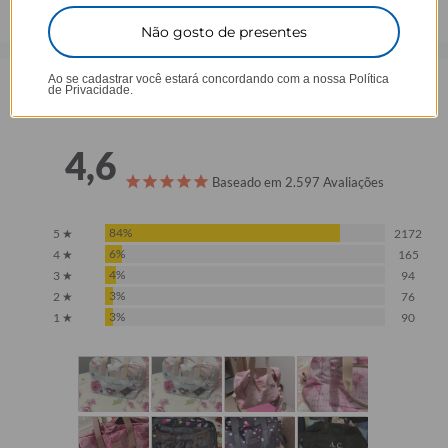
Não gosto de presentes
Ao se cadastrar você estará concordando com a nossa
Política
de Privacidade.
Opinião dos consumidores
4,6
Baseado em 2.597 Avaliações
84%
5 ★
2172
6%
4 ★
165
4%
3 ★
94
3%
2 ★
76
3%
1 ★
90