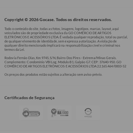
Copyright © 2026 Gocase. Todos os direitos reservados.
Todo o conteúdo do site, todas as fotos, imagens, logotipos, marcas, layout, aqui
veículados são de propriedade exclusiva da GO COMÉRCIO DE ARTIGOS
ELETRÔNICOS E ACESSÓRIOS LTDA. É vedada qualquer reprodução, total ou parcial,
de qualquer elemento de identidade, sem expressa autorização. A violação de
qualquer direito mencionado implicará na responsabilização cível e criminal nos
termos da Lei.
Rodovia Fernão Dias, Km 9745, S/N, Bairro Dos Pires - Extrema/Minas Gerais.
Complemento: Condomínio VBI Log, Módulo B1, Galpão G7. CEP: 37640-950. GO
COMÉRCIO DE ARTIGOS ELETRÔNICOS E ACESSÓRIOS LTDA 22.165.464/0003-52
Os preços dos produtos estão sujeitos a alteração sem aviso prévio.
Certificados de Segurança