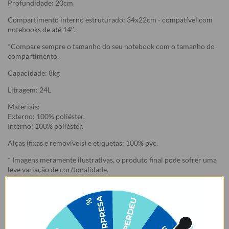
Profundidade: 20cm
Compartimento interno estruturado: 34x22cm - compatível com
notebooks de até 14’’.
*Compare sempre o tamanho do seu notebook com o tamanho do
compartimento.
Capacidade: 8kg
Litragem: 24L
Materiais:
Externo: 100% poliéster.
Interno: 100% poliéster.
Alças (fixas e removíveis) e etiquetas: 100% pvc.
* Imagens meramente ilustrativas, o produto final pode sofrer uma
leve variação de cor/tonalidade.
Garantia:
Arrependimento
- Os nossos produtos personalizados (
estampados ou
customizados com nome/foto
) são feitos especialmente para você,