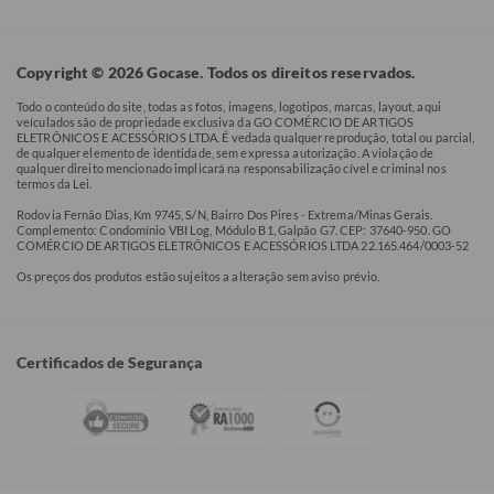
Copyright © 2026 Gocase. Todos os direitos reservados.
Todo o conteúdo do site, todas as fotos, imagens, logotipos, marcas, layout, aqui
veículados são de propriedade exclusiva da GO COMÉRCIO DE ARTIGOS
ELETRÔNICOS E ACESSÓRIOS LTDA. É vedada qualquer reprodução, total ou parcial,
de qualquer elemento de identidade, sem expressa autorização. A violação de
qualquer direito mencionado implicará na responsabilização cível e criminal nos
termos da Lei.
Rodovia Fernão Dias, Km 9745, S/N, Bairro Dos Pires - Extrema/Minas Gerais.
Complemento: Condomínio VBI Log, Módulo B1, Galpão G7. CEP: 37640-950. GO
COMÉRCIO DE ARTIGOS ELETRÔNICOS E ACESSÓRIOS LTDA 22.165.464/0003-52
Os preços dos produtos estão sujeitos a alteração sem aviso prévio.
Certificados de Segurança