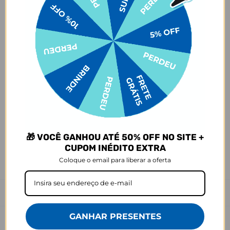
de acordo com a opção escolhida no momento da compra.
- Isso significa que a produção só começa após a confirmação do
pedido, e o item é criado exclusivamente com a estampa
selecionada,
mesmo quando não há customização com nome
.
- Por isso, é super importante conferir com atenção todos os
detalhes antes de finalizar a compra, como modelo, estampa e
variações escolhidas.
- Após o início da produção,
não é possível realizar
cancelamentos ou alterações
, pois o produto não pode retornar
ao estoque.
Defeito
- O produto tem uma garantia de 90 dias contra defeitos de
fabricação, costura e montagem, e 6 meses contra defeitos de
🎁 VOCÊ GANHOU ATÉ 50% OFF NO SITE +
personalização.
CUPOM INÉDITO EXTRA
*A imagem do produto é ilustrativa e pode variar de tonalidade e
Coloque o email para liberar a oferta
cor de acordo com a configuração de cada tela.
Prazo de Postagem
GANHAR PRESENTES