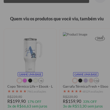
Quem viu os produtos que você viu, também viu
GANHE UMA BASE
GANHE UMA BASE
+6
+16
Copo Térmico Life + Ebook - Lilo & Stitch - Inicial Elegant
Garrafa Térmica Fresh + Ebook
★
★
★
★
★
★
★
★
★
★
7961 avaliações
68129 avaliações
R$239,90
R$239,90
R$199,90
R$159,90
17% OFF
33% OFF
3x de R$66,63 sem juros
3x de R$53,30 sem juros