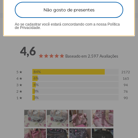
Não gosto de presentes
Ao se cadastrar você estará concordando com a nossa
Política
de Privacidade.
Opinião dos consumidores
4,6
Baseado em 2.597 Avaliações
84%
5 ★
2172
6%
4 ★
165
4%
3 ★
94
3%
2 ★
76
3%
1 ★
90