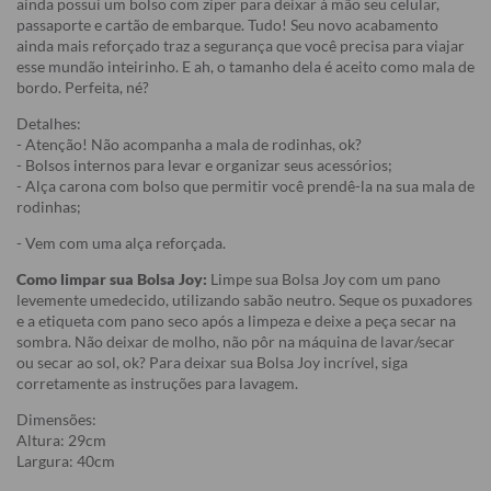
ainda possui um bolso com zíper para deixar à mão seu celular,
passaporte e cartão de embarque. Tudo! Seu novo acabamento
ainda mais reforçado traz a segurança que você precisa para viajar
esse mundão inteirinho. E ah, o tamanho dela é aceito como mala de
bordo. Perfeita, né?
Detalhes:
- Atenção! Não acompanha a mala de rodinhas, ok?
- Bolsos internos para levar e organizar seus acessórios;
- Alça carona com bolso que permitir você prendê-la na sua mala de
rodinhas;
- Vem com uma alça reforçada.
Como limpar sua Bolsa Joy:
Limpe sua Bolsa Joy com um pano
levemente umedecido, utilizando sabão neutro. Seque os puxadores
e a etiqueta com pano seco após a limpeza e deixe a peça secar na
sombra. Não deixar de molho, não pôr na máquina de lavar/secar
ou secar ao sol, ok? Para deixar sua Bolsa Joy incrível, siga
corretamente as instruções para lavagem.
Dimensões:
Altura: 29cm
Largura: 40cm