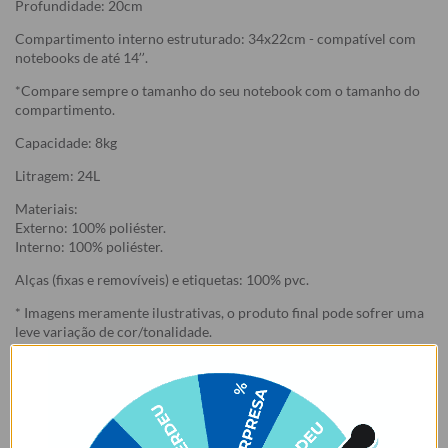
Profundidade: 20cm
Compartimento interno estruturado: 34x22cm - compatível com
notebooks de até 14’’.
*Compare sempre o tamanho do seu notebook com o tamanho do
compartimento.
Capacidade: 8kg
Litragem: 24L
Materiais:
Externo: 100% poliéster.
Interno: 100% poliéster.
Alças (fixas e removíveis) e etiquetas: 100% pvc.
* Imagens meramente ilustrativas, o produto final pode sofrer uma
leve variação de cor/tonalidade.
Garantia:
Arrependimento
- Os nossos produtos personalizados (
estampados ou
customizados com nome/foto
) são feitos especialmente para você,