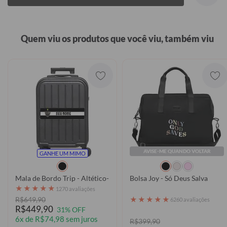
Quem viu os produtos que você viu, também viu
AVISE-ME QUANDO VOLTAR
GANHE UM MIMO
Mala de Bordo Trip - Altético-MG - Escudo Listrado
Bolsa Joy - Só Deus Salva
★
★
★
★
★
1270 avaliações
★
★
★
★
★
R$649,90
6260 avaliações
R$449,90
31% OFF
6x de R$74,98 sem juros
R$399,90