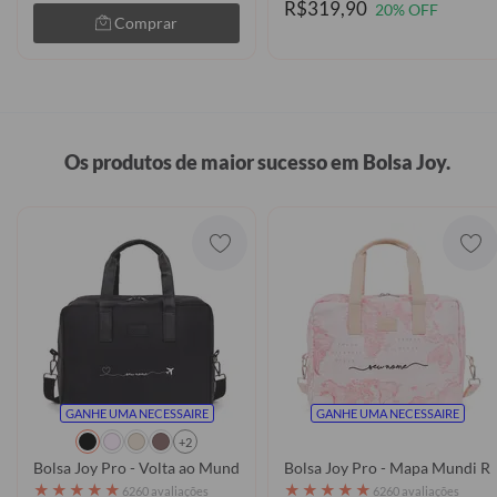
R$319,90
20% OFF
Comprar
Os produtos de maior sucesso em Bolsa Joy.
GANHE UMA NECESSAIRE
GANHE UMA NECESSAIRE
+2
Bolsa Joy Pro - Volta ao Mundo Manuscrita
Bolsa Joy Pro - Mapa Mundi R
★
★
★
★
★
★
★
★
★
★
6260 avaliações
6260 avaliações