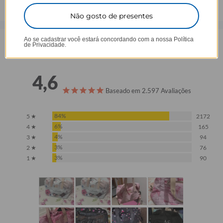
Não gosto de presentes
Ao se cadastrar você estará concordando com a nossa
Política
de Privacidade.
Opinião dos consumidores
4,6
Baseado em 2.597 Avaliações
84%
5 ★
2172
6%
4 ★
165
4%
3 ★
94
3%
2 ★
76
3%
1 ★
90