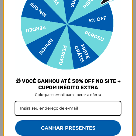
de acordo com a opção escolhida no momento da compra.
- Isso significa que a produção só começa após a confirmação do
pedido, e o item é criado exclusivamente com a estampa
selecionada,
mesmo quando não há customização com nome
.
- Por isso, é super importante conferir com atenção todos os
detalhes antes de finalizar a compra, como modelo, estampa e
variações escolhidas.
- Após o início da produção,
não é possível realizar
cancelamentos ou alterações
, pois o produto não pode retornar
ao estoque.
Defeito
- O produto tem uma garantia de 90 dias contra defeitos de
fabricação, costura e montagem, e 6 meses contra defeitos de
🎁 VOCÊ GANHOU ATÉ 50% OFF NO SITE +
personalização.
CUPOM INÉDITO EXTRA
*A imagem do produto é ilustrativa e pode variar de tonalidade e
Coloque o email para liberar a oferta
cor de acordo com a configuração de cada tela.
Prazo de Postagem
GANHAR PRESENTES