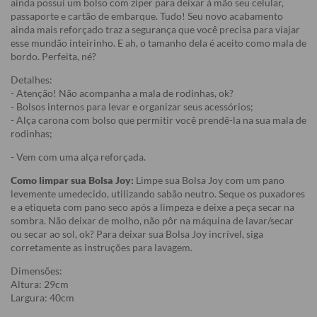
ainda possui um bolso com zíper para deixar à mão seu celular,
passaporte e cartão de embarque. Tudo! Seu novo acabamento
ainda mais reforçado traz a segurança que você precisa para viajar
esse mundão inteirinho. E ah, o tamanho dela é aceito como mala de
bordo. Perfeita, né?
Detalhes:
- Atenção! Não acompanha a mala de rodinhas, ok?
- Bolsos internos para levar e organizar seus acessórios;
- Alça carona com bolso que permitir você prendê-la na sua mala de
rodinhas;
- Vem com uma alça reforçada.
Como limpar sua Bolsa Joy:
Limpe sua Bolsa Joy com um pano
levemente umedecido, utilizando sabão neutro. Seque os puxadores
e a etiqueta com pano seco após a limpeza e deixe a peça secar na
sombra. Não deixar de molho, não pôr na máquina de lavar/secar
ou secar ao sol, ok? Para deixar sua Bolsa Joy incrível, siga
corretamente as instruções para lavagem.
Dimensões:
Altura: 29cm
Largura: 40cm