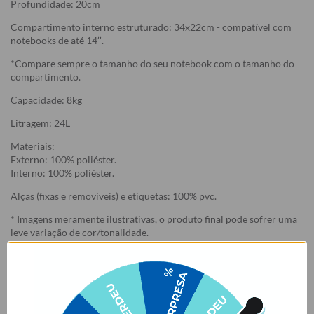
Profundidade: 20cm
Compartimento interno estruturado: 34x22cm - compatível com
notebooks de até 14’’.
*Compare sempre o tamanho do seu notebook com o tamanho do
compartimento.
Capacidade: 8kg
Litragem: 24L
Materiais:
Externo: 100% poliéster.
Interno: 100% poliéster.
Alças (fixas e removíveis) e etiquetas: 100% pvc.
* Imagens meramente ilustrativas, o produto final pode sofrer uma
leve variação de cor/tonalidade.
Garantia:
Arrependimento
- Os nossos produtos personalizados (
estampados ou
customizados com nome/foto
) são feitos especialmente para você,