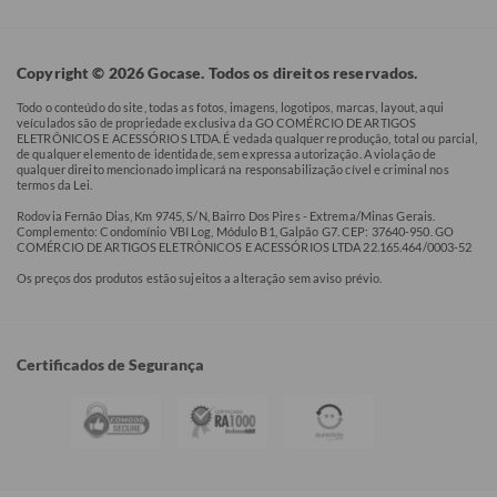
Copyright © 2026 Gocase. Todos os direitos reservados.
Todo o conteúdo do site, todas as fotos, imagens, logotipos, marcas, layout, aqui
veículados são de propriedade exclusiva da GO COMÉRCIO DE ARTIGOS
ELETRÔNICOS E ACESSÓRIOS LTDA. É vedada qualquer reprodução, total ou parcial,
de qualquer elemento de identidade, sem expressa autorização. A violação de
qualquer direito mencionado implicará na responsabilização cível e criminal nos
termos da Lei.
Rodovia Fernão Dias, Km 9745, S/N, Bairro Dos Pires - Extrema/Minas Gerais.
Complemento: Condomínio VBI Log, Módulo B1, Galpão G7. CEP: 37640-950. GO
COMÉRCIO DE ARTIGOS ELETRÔNICOS E ACESSÓRIOS LTDA 22.165.464/0003-52
Os preços dos produtos estão sujeitos a alteração sem aviso prévio.
Certificados de Segurança