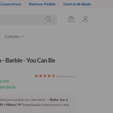
 Corporativos
Rastrear Pedido
Central de Ajuda
Coleções
 - Barbie - You Can Be
6355
avaliações
% OFF
em juros
 feita para embarcar com você —
Bolsa Joy a
90 + Mimo!
🌟Organização interna para cada