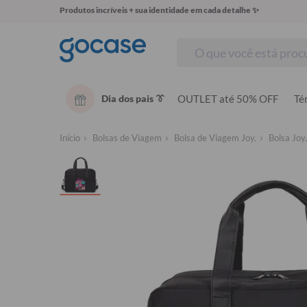
Produtos incríveis + sua identidade em cada detalhe ✨
Dia dos pais 👔
OUTLET até 50% OFF
Té
Início
Bolsas de Viagem
Bolsa de Viagem Joy.
Bolsa Joy.