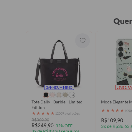
VÍDEO
Quem
GANHE UM MIMO
LEVE 2, P
+3
Tote Daily - Barbie - Limited
Moda Elegante M
Edition
★
★
★
★
★
1050
★
★
★
★
★
12009 avaliações
R$369,90
R$109,90
R$249,90
32% OFF
3x de R$36,63 
3x de R$83,30 sem juros