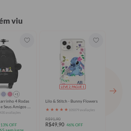
ém viu
LEVE 2, PAGUE 1
+1
arrinho 4 Rodas
Lilo & Stitch - Bunny Flowers
Picture 
 e Seus Amigos -
★
★
★
★
★
★
★
★
105079 avaliações
430 avaliações
R$91,90
R$79,9
R$49,90
13% OFF
46% OFF
65 sem juros