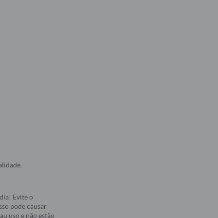
alidade.
ia! Evite o
Isso pode causar
au uso e não estão