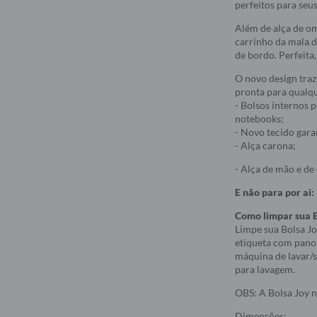
perfeitos para seus
Além de alça de om
carrinho da mala d
de bordo. Perfeita,
O novo design traz 
pronta para qualqu
- Bolsos internos 
notebooks;
- Novo tecido gara
- Alça carona;
- Alça de mão e de
E não para por ai:
Como limpar sua B
Limpe sua Bolsa J
etiqueta com pano 
máquina de lavar/se
para lavagem.
OBS: A Bolsa Joy 
Dimensões: