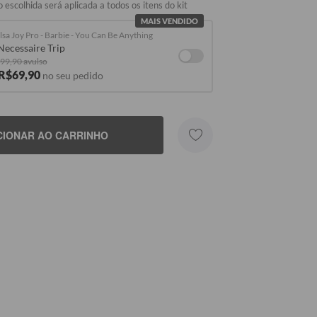
 escolhida será aplicada a todos os itens do kit
MAIS VENDIDO
lsa Joy Pro - Barbie - You Can Be Anything
Necessaire Trip
99,90 avulso
 R$69,90
no seu pedido
CIONAR AO CARRINHO