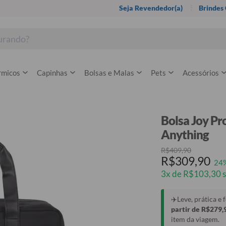
Seja Revendedor(a)
Brindes
rmicos
Capinhas
Bolsas e Malas
Pets
Acessórios
Bolsa Joy Pro
Anything
R$409,90
R$309,90
24
3x de R$103,30 s
✈️Leve, prática e
partir de R$279,
item da viagem.