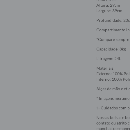
Altura: 29cm
Largura: 39cm
Profundidade: 20
Compartimento int
*Compare sempre 
Capacidade: 8kg
Litragem: 24L
Materiais:
Externo: 100% Poli
Interno: 100% Poli
Alças de mão e eti
* Imagens merament
✨ Cuidados com pr
Nossas bolsas e bo
contato ou atrito 
manchas permanent