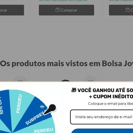
prar
Comprar
Os produtos mais vistos em Bolsa Jo
🎁 VOCÊ GANHOU ATÉ 50
+ CUPOM INÉDIT
Coloque o email para libe
AVISE-ME QUANDO VOLTAR
ECESSAIRE
GANHE UM