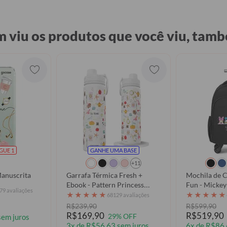
 viu os produtos que você viu, tamb
AGUE 1
GANHE UMA BASE
+11
anuscrita
Garrafa Térmica Fresh +
Mochila de C
Ebook - Pattern Princess
Fun - Mickey
79 avaliações
Elements
Paleta
★
★
★
★
★
★
★
★
★
★
68129 avaliações
R$239,90
R$599,90
R$169,90
R$519,90
29% OFF
sem juros
3x de R$56,63 sem juros
6x de R$86,