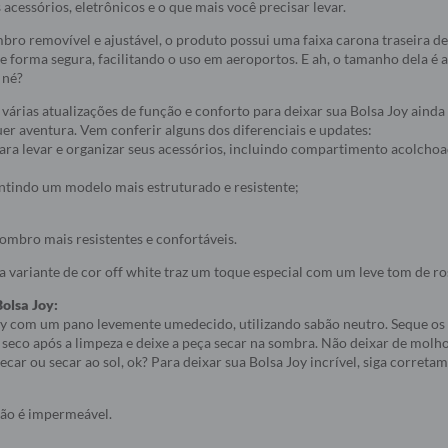
 acessórios, eletrônicos e o que mais você precisar levar.
bro removível e ajustável, o produto possui uma faixa carona traseira de
e forma segura, facilitando o uso em aeroportos. E ah, o tamanho dela é
 né?
várias atualizações de função e conforto para deixar sua Bolsa Joy ainda 
er aventura. Vem conferir alguns dos diferenciais e updates:
para levar e organizar seus acessórios, incluindo compartimento acolcho
ntindo um modelo mais estruturado e resistente;
 ombro mais resistentes e confortáveis.
a variante de cor off white traz um toque especial com um leve tom de r
olsa Joy:
oy com um pano levemente umedecido, utilizando sabão neutro. Seque os
seco após a limpeza e deixe a peça secar na sombra. Não deixar de molho
car ou secar ao sol, ok? Para deixar sua Bolsa Joy incrível, siga correta
não é impermeável.