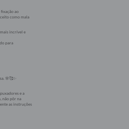
 fixação ao
 aceito como mala
mais incrível e
ado para
osa. 🌸🥰✨
 puxadores e a
, não pôr na
mente as instruções