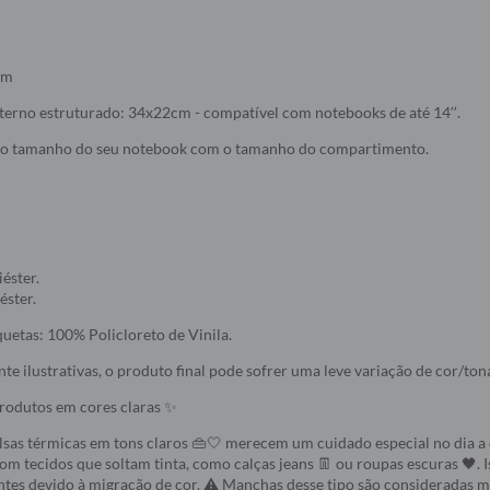
cm
erno estruturado: 34x22cm - compatível com notebooks de até 14’’.
o tamanho do seu notebook com o tamanho do compartimento.
éster.
éster.
quetas: 100% Policloreto de Vinila.
e ilustrativas, o produto final pode sofrer uma leve variação de cor/ton
odutos em cores claras ✨
lsas térmicas em tons claros 👜🤍 merecem um cuidado especial no dia a d
com tecidos que soltam tinta, como calças jeans 👖 ou roupas escuras 🖤. 
es devido à migração de cor. ⚠️ Manchas desse tipo são consideradas m