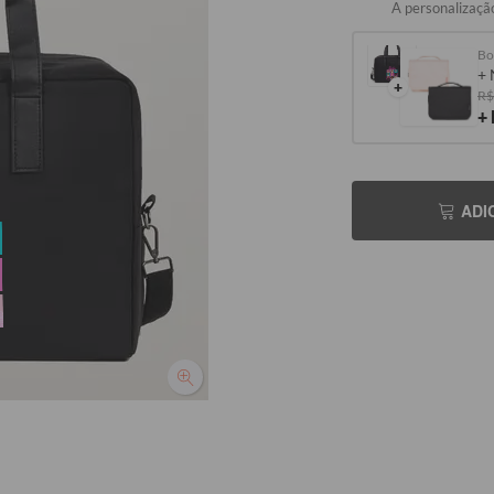
A personalização
Bo
+ 
+
R$
+
ADI