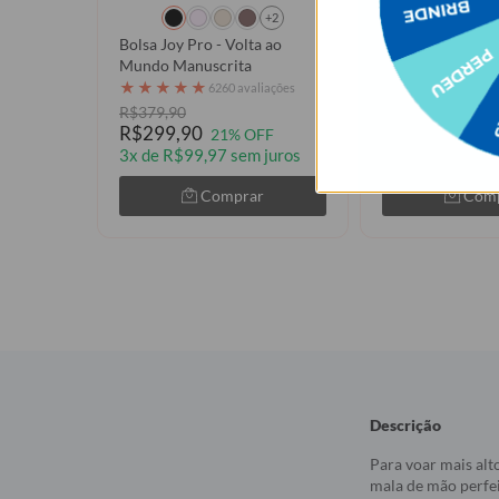
+2
Bolsa Joy Pro - Volta ao
Bolsa Joy Pro -
Mundo Manuscrita
Rosa
★
★
★
★
★
★
★
★
★
★
6260 avaliações
6260
R$379,90
R$399,90
R$299,90
R$319,90
21% OFF
20
3x de R$99,97 sem juros
3x de R$106,63
Comprar
Com
Descrição
Para voar mais alt
mala de mão perfei