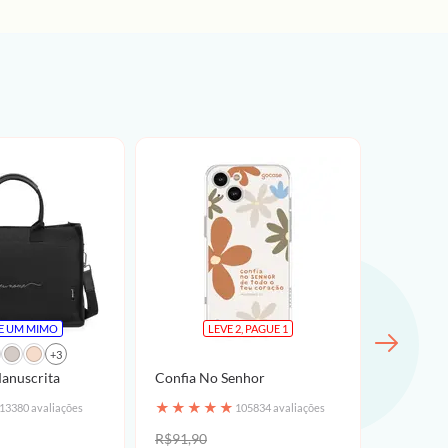
E UM MIMO
LEVE 2, PAGUE 1
G
+3
e Mini - Manuscrita
Confia No Senhor
Mala de 
Manuscri
★
★
★
★
★
13380 avaliações
105834 avaliações
★
★
★
R$91,90
R$649,9