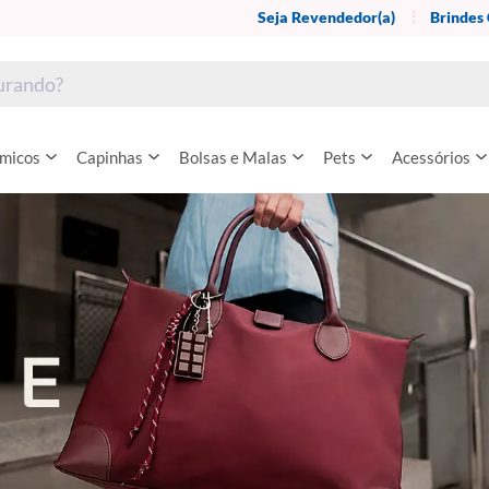
Seja Revendedor(a)
Brindes
rmicos
Capinhas
Bolsas e Malas
Pets
Acessórios