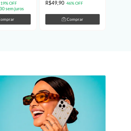
R$49,90
R$449,
19% OFF
46% OFF
30 sem juros
6x de R$
Comprar
Comprar
% OFF NO SITE
O EXTRA
r a oferta