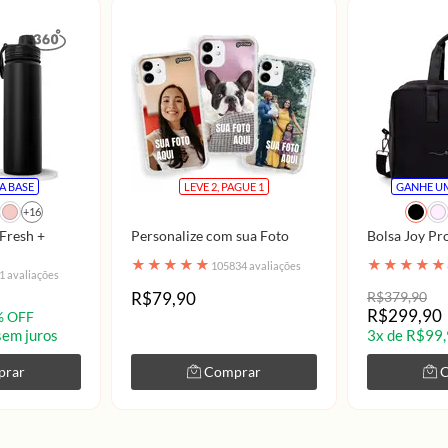
A BASE
LEVE 2, PAGUE 1
GANHE UM
+16
Fresh +
Personalize com sua Foto
Bolsa Joy Pr
★
★
★
★
★
★
★
★
★
★
105834 avaliações
1 avaliações
R$79,90
R$379,90
R$299,90
% OFF
sem juros
3x de R$99,
prar
Comprar