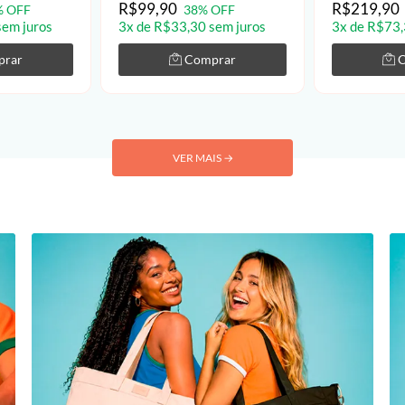
R$99,90
R$219,90
% OFF
38% OFF
sem juros
3x de R$33,30 sem juros
3x de R$73,
prar
Comprar
VER MAIS
→
🎁 VOCÊ GANHOU ATÉ 50
+ CUPOM INÉDIT
Coloque o email para libera