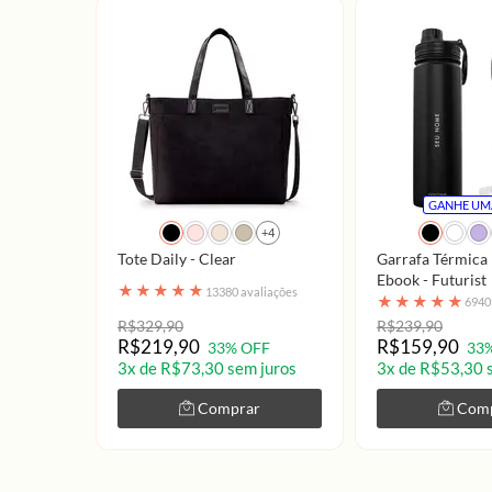
GANHE UM
+4
Tote Daily - Clear
Garrafa Térmica 
Ebook - Futurist
★
★
★
★
★
13380 avaliações
★
★
★
★
★
6940
R$329,90
R$239,90
R$219,90
R$159,90
33% OFF
33
3x de R$73,30 sem juros
3x de R$53,30 
Comprar
Com