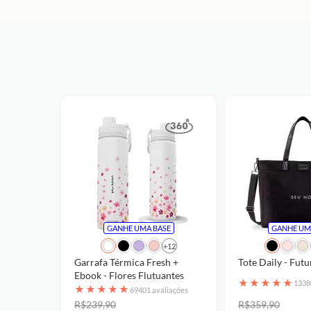
GANHE UMA BASE
GANHE UM
+12
Garrafa Térmica Fresh +
Tote Daily - Futu
Ebook - Flores Flutuantes
★
★
★
★
★
1338
★
★
★
★
★
69401 avaliações
R$239,90
R$359,90