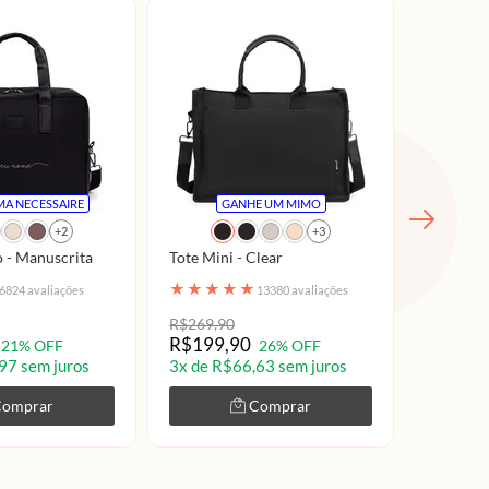
A NECESSAIRE
GANHE UM MIMO
G
+2
+3
o - Manuscrita
Tote Mini - Clear
Copo Tér
Manuscri
★
★
★
★
★
6824 avaliações
13380 avaliações
★
★
★
R$269,90
R$239,9
R$199,90
R$179,
21% OFF
26% OFF
97 sem juros
3x de R$66,63 sem juros
3x de R$
Comprar
Comprar