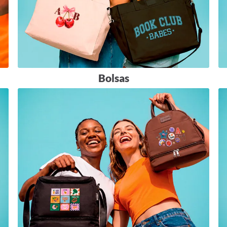
GANHAR PRES
Não gosto de prese
Ao se cadastrar você estará concorda
nossa
Política de Privacidade.
Bolsas