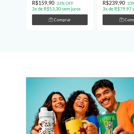
R$159,90
R$239,90
33% OFF
33
3x de R$53,30 sem juros
3x de R$79,97 
Comprar
Com