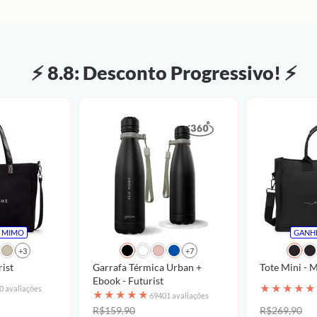
⚡ 8.8: Desconto Progressivo! ⚡
 MIMO
GANH
+3
+7
rist
Garrafa Térmica Urban +
Tot
Ebook - Futurist
★
★
★
★
★
0 avaliações
★
★
★
★
★
69401 avaliações
R$159,90
R$269,90